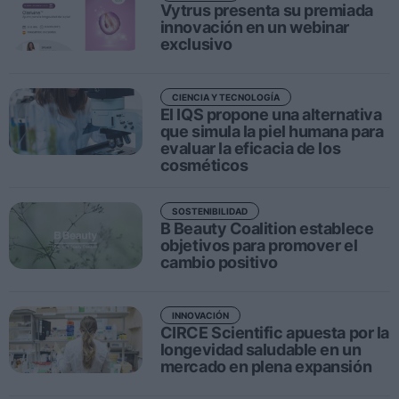
Vytrus presenta su premiada
innovación en un webinar
exclusivo
Personas
Moda y Lujo
CIENCIA Y TECNOLOGÍA
Lanzamientos
El IQS propone una alternativa
que simula la piel humana para
Cosmética
evaluar la eficacia de los
cosméticos
Proveedores
Estética
SOSTENIBILIDAD
Perfumería
B Beauty Coalition establece
objetivos para promover el
Salud
cambio positivo
Moda
Lujo
INNOVACIÓN
CIRCE Scientific apuesta por la
Eventos
longevidad saludable en un
mercado en plena expansión
Agenda de actividades