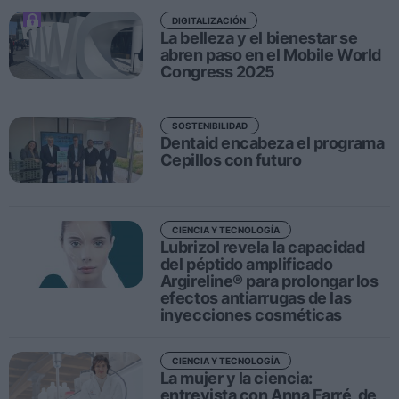
Ferias sectoriales
DIGITALIZACIÓN
Formaciones destacadas
La belleza y el bienestar se
abren paso en el Mobile World
Congress 2025
Opinión
Revista
SOSTENIBILIDAD
Dentaid encabeza el programa
Cepillos con futuro
INICIAR SESIÓN
Registrarse
CIENCIA Y TECNOLOGÍA
Lubrizol revela la capacidad
EN
del péptido amplificado
Argireline® para prolongar los
efectos antiarrugas de las
inyecciones cosméticas
CIENCIA Y TECNOLOGÍA
La mujer y la ciencia:
entrevista con Anna Farré, de