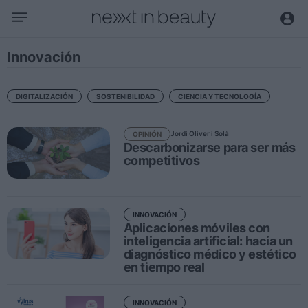
Negocio
Innovación
Editorial
Actualidad
DIGITALIZACIÓN
SOSTENIBILIDAD
CIENCIA Y TECNOLOGÍA
Economía y sector
Jordi Oliver i Solà
OPINIÓN
Nombramientos
Descarbonizarse para ser más
Entrevistas a directivos
competitivos
Tendencias
INNOVACIÓN
Internacional
Aplicaciones móviles con
inteligencia artificial: hacia un
Innovación
diagnóstico médico y estético
Ciencia y tecnología
en tiempo real
Digitalización
INNOVACIÓN
Sostenibilidad