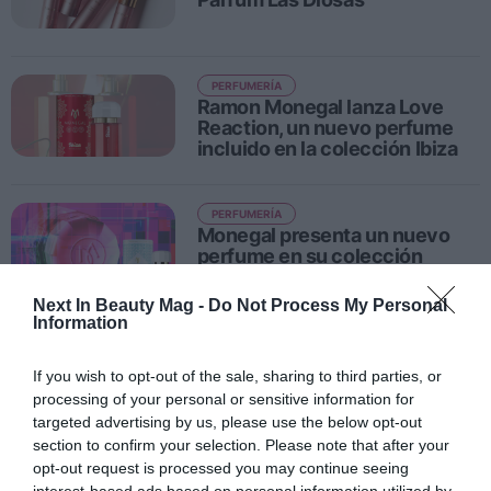
PERFUMERÍA
Ramon Monegal lanza Love
Reaction, un nuevo perfume
incluido en la colección Ibiza
PERFUMERÍA
Monegal presenta un nuevo
perfume en su colección
Kaleidoscopic
Next In Beauty Mag -
Do Not Process My Personal
Information
PERFUMERÍA
Ramón Monegal lanza 'Siesta'
If you wish to opt-out of the sale, sharing to third parties, or
su nuevo perfume
processing of your personal or sensitive information for
targeted advertising by us, please use the below opt-out
section to confirm your selection. Please note that after your
opt-out request is processed you may continue seeing
1
2
3
4