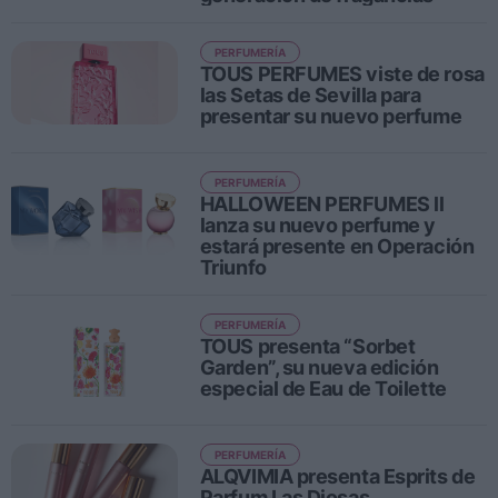
Ferias sectoriales
Formaciones destacadas
PERFUMERÍA
TOUS PERFUMES viste de rosa
las Setas de Sevilla para
Opinión
presentar su nuevo perfume
Revista
PERFUMERÍA
INICIAR SESIÓN
HALLOWEEN PERFUMES ll
lanza su nuevo perfume y
Registrarse
estará presente en Operación
Triunfo
EN
PERFUMERÍA
TOUS presenta “Sorbet
Garden”, su nueva edición
especial de Eau de Toilette
PERFUMERÍA
ALQVIMIA presenta Esprits de
Parfum Las Diosas