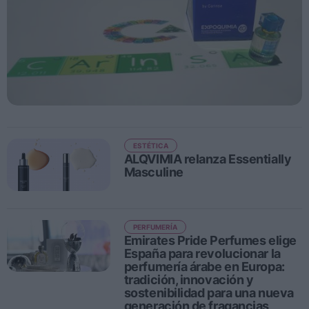
Personas
Moda y Lujo
Lanzamientos
Cosmética
Proveedores
ESTÉTICA
Estética
ALQVIMIA relanza Essentially
Perfumería
Masculine
Salud
Moda
PERFUMERÍA
Lujo
Emirates Pride Perfumes elige
España para revolucionar la
perfumería árabe en Europa:
Eventos
tradición, innovación y
sostenibilidad para una nueva
Agenda de actividades
generación de fragancias