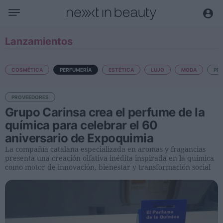
Negocio
Lanzamientos
Editorial
Actualidad
COSMÉTICA
PERFUMERÍA
ESTÉTICA
LUJO
MODA
PR
Economía y sector
PROVEEDORES
Nombramientos
Grupo Carinsa crea el perfume de la
Entrevistas a directivos
química para celebrar el 60
aniversario de Expoquimia
Tendencias
La compañía catalana especializada en aromas y fragancias
Internacional
presenta una creación olfativa inédita inspirada en la química
como motor de innovación, bienestar y transformación social
Innovación
Ciencia y tecnología
Digitalización
Sostenibilidad