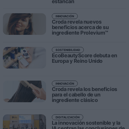
estancan
Ferias sectoriales
Formaciones destacadas
INNOVACIÓN
Croda revela nuevos
Opinión
beneficios acerca de su
ingrediente Prolevium™
Revista
SOSTENIBILIDAD
INICIAR SESIÓN
EcoBeautyScore debuta en
Europa y Reino Unido
Registrarse
EN
INNOVACIÓN
Croda revela los beneficios
para el cabello de un
ingrediente clásico
DIGITALIZACIÓN
La innovación sostenible y la
IA centran las conclusiones de