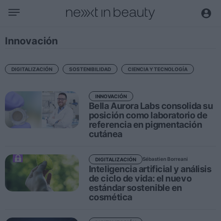
Negocio
Innovación
Editorial
Actualidad
DIGITALIZACIÓN
SOSTENIBILIDAD
CIENCIA Y TECNOLOGÍA
Economía y sector
INNOVACIÓN
Nombramientos
Bella Aurora Labs consolida su
Entrevistas a directivos
posición como laboratorio de
referencia en pigmentación
cutánea
Tendencias
Internacional
Sébastien Borreani
DIGITALIZACIÓN
Inteligencia artificial y análisis
Innovación
de ciclo de vida: el nuevo
estándar sostenible en
Ciencia y tecnología
cosmética
Digitalización
Sostenibilidad