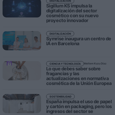
DIGITALIZACIÓN
Sigillum KS impulsa la
digitalización del sector
Personas
cosmético con su nuevo
proyecto innovador
Moda y Lujo
Lanzamientos
DIGITALIZACIÓN
Symrise inaugura un centro de
Cosmética
IA en Barcelona
Proveedores
Estética
Perfumería
Meltem Kuzu Díaz
CIENCIA Y TECNOLOGÍA
Lo que debes saber sobre
Salud
fragancias y las
actualizaciones en normativa
Moda
cosmética de la Unión Europea
Lujo
SOSTENIBILIDAD
Eventos
España impulsa el uso de papel
y cartón en packaging, pero los
Agenda de actividades
ingresos del sector se