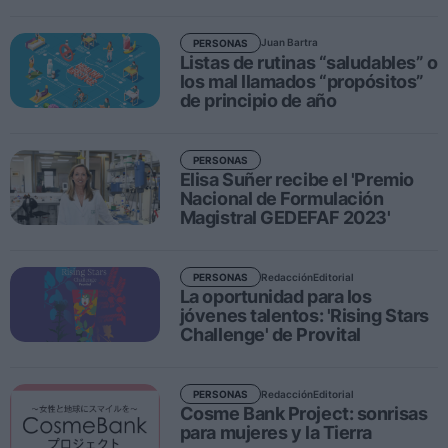
Juan Bartra
PERSONAS
Personas
Listas de rutinas “saludables” o
los mal llamados “propósitos”
Moda y Lujo
de principio de año
Lanzamientos
Cosmética
PERSONAS
Elisa Suñer recibe el 'Premio
Proveedores
Nacional de Formulación
Magistral GEDEFAF 2023'
Estética
Perfumería
Salud
Redacción
Editorial
PERSONAS
La oportunidad para los
Moda
jóvenes talentos: 'Rising Stars
Challenge' de Provital
Lujo
Eventos
Redacción
Editorial
PERSONAS
Cosme Bank Project: sonrisas
Agenda de actividades
para mujeres y la Tierra