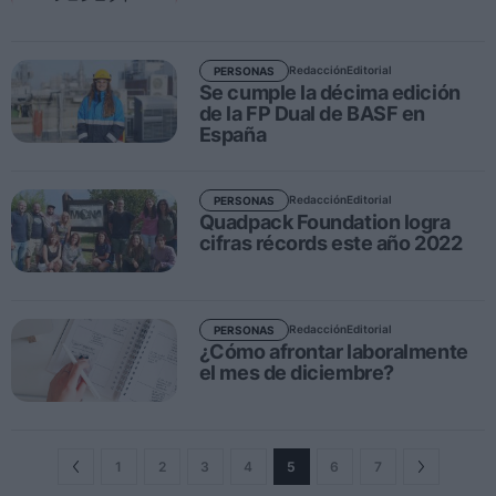
Ferias sectoriales
Formaciones destacadas
Redacción
Editorial
PERSONAS
Se cumple la décima edición
Opinión
de la FP Dual de BASF en
España
Revista
INICIAR SESIÓN
Redacción
Editorial
PERSONAS
Quadpack Foundation logra
Registrarse
cifras récords este año 2022
EN
Redacción
Editorial
PERSONAS
¿Cómo afrontar laboralmente
el mes de diciembre?
1
2
3
4
5
6
7