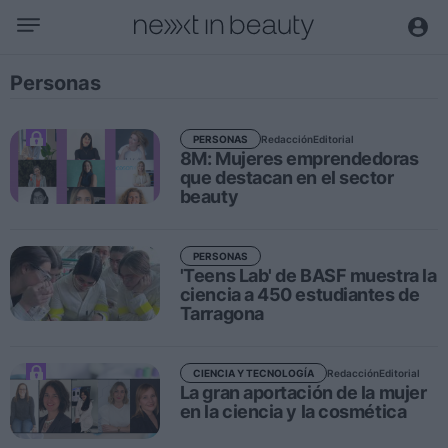
Negocio
Personas
Editorial
Actualidad
Redacción
Editorial
PERSONAS
8M: Mujeres emprendedoras
Economía y sector
que destacan en el sector
beauty
Nombramientos
Entrevistas a directivos
PERSONAS
'Teens Lab' de BASF muestra la
Tendencias
ciencia a 450 estudiantes de
Tarragona
Internacional
Innovación
Redacción
Editorial
CIENCIA Y TECNOLOGÍA
Ciencia y tecnología
La gran aportación de la mujer
en la ciencia y la cosmética
Digitalización
Sostenibilidad