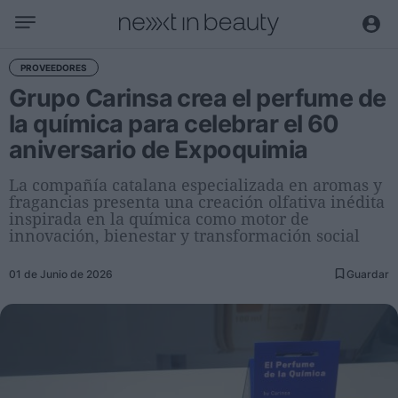
Negocio
PROVEEDORES
Grupo Carinsa crea el perfume de
Editorial
la química para celebrar el 60
Actualidad
aniversario de Expoquimia
Economía y sector
Nombramientos
La compañía catalana especializada en aromas y
fragancias presenta una creación olfativa inédita
Entrevistas a directivos
inspirada en la química como motor de
innovación, bienestar y transformación social
Tendencias
01 de Junio de 2026
Guardar
Internacional
Innovación
Ciencia y tecnología
Digitalización
Sostenibilidad