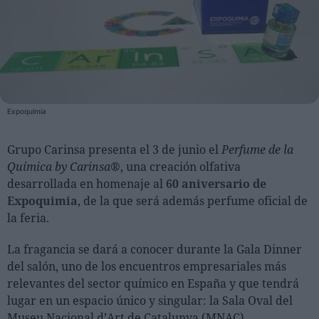
Personas
Moda y Lujo
Lanzamientos
Cosmética
Expoquimia
Proveedores
Grupo Carinsa presenta el 3 de junio el
Perfume de la
Estética
Química by Carinsa®
, una creación olfativa
Perfumería
desarrollada en homenaje al
60 aniversario de
Salud
Expoquimia
, de la que será además perfume oficial de
la feria.
Moda
Lujo
La fragancia se dará a conocer durante la Gala Dinner
del salón, uno de los encuentros empresariales más
Eventos
relevantes del sector químico en España y que tendrá
lugar en un espacio único y singular: la Sala Oval del
Agenda de actividades
Museu Nacional d’Art de Catalunya (MNAC).