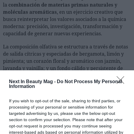
la
combinación de materias primas naturales y
moléculas aromáticas
, en un ejercicio creativo que
busca reinterpretar los valores asociados a la química
moderna: precisión, investigación, transformación y
capacidad de generar nuevas experiencias.
La composición olfativa se estructura a través de notas
de salida cítricas y especiadas de bergamota, limón y
pimienta; un corazón floral y aromático con jazmín,
lavanda y vainilla; y un fondo cálido y persistente de
patchouli, vetiver, almizcle y benjuí.
Next In Beauty Mag -
Do Not Process My Personal
Information
“
Con este perfume hemos querido traducir conceptos
científicos en emociones y sensaciones.
Cada acorde del
If you wish to opt-out of the sale, sharing to third parties, or
perfume representa una fase de ese proceso de
processing of your personal or sensitive information for
investigación y transformación que forma parte de
targeted advertising by us, please use the below opt-out
nuestra manera de entender la innovación,
section to confirm your selection. Please note that after your
aflorando las esencias y la química
, que son
opt-out request is processed you may continue seeing
invisibles, pero crean conexiones muy reales”, señala
interest-based ads based on personal information utilized by