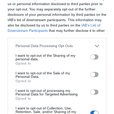
Vanesa Martínez, CEO de Grupo Carinsa.
us or personal information disclosed to third parties prior to
your opt-out. You may separately opt-out of the further
disclosure of your personal information by third parties on the
De este modo, la creación del
Perfume de la Química by
IAB’s list of downstream participants. This information may
Carinsa®
es un ejercicio creativo que busca
also be disclosed by us to third parties on the
IAB’s List of
reinterpretar los valores asociados a la química
Downstream Participants
that may further disclose it to other
moderna: precisión, transformación y capacidad de
third parties.
generar nuevas experiencias.
Personal Data Processing Opt Outs
Acciones de divulgación
La presentación del perfume tiene lugar en un contexto
I want to opt-out of the Sharing of my
personal data.
marcado por el impulso de acciones orientadas a
Opted In
divulgar la química y a acercarla a la sociedad, con
especial atención a las nuevas generaciones.
I want to opt-out of the Sale of my
Personal Data.
Opted In
En este marco, Grupo Carinsa ha puesto en marcha
recientemente propuestas de carácter divulgativo y
I want to opt-out of processing my
Personal Data for Targeted Advertising.
experiencial, como la jornada
“La Esencia de la
Opted In
Química”
, celebrada el pasado 21 de mayo en ESENCIA
I want to opt-out of Collection, Use,
Carinsa (Barcelona).
Retention, Sale, and/or Sharing of my