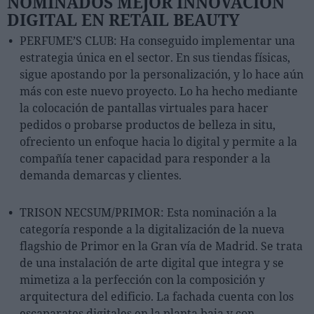
NOMINADOS MEJOR INNOVACIÓN
Ferias sectoriales
DIGITAL EN RETAIL BEAUTY
Formaciones destacadas
PERFUME’S CLUB: Ha conseguido implementar una
estrategia única en el sector. En sus tiendas físicas,
Opinión
sigue apostando por la personalización, y lo hace aún
Revista
más con este nuevo proyecto. Lo ha hecho mediante
la colocación de pantallas virtuales para hacer
pedidos o probarse productos de belleza in situ,
INICIAR SESIÓN
ofreciento un enfoque hacia lo digital y permite a la
Registrarse
compañía tener capacidad para responder a la
demanda demarcas y clientes.
EN
TRISON NECSUM/PRIMOR: Esta nominación a la
categoría responde a la digitalización de la nueva
flagshio de Primor en la Gran vía de Madrid. Se trata
de una instalación de arte digital que integra y se
mimetiza a la perfección con la composición y
arquitectura del edificio. La fachada cuenta con los
escaparates digitales en la planta baja y con