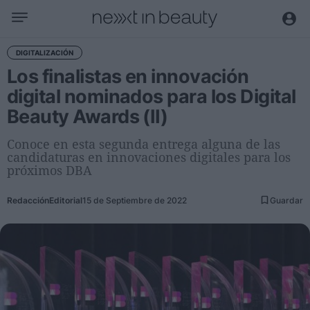
Negocio
DIGITALIZACIÓN
Los finalistas en innovación
Editorial
digital nominados para los Digital
Actualidad
Beauty Awards (II)
Economía y sector
Nombramientos
Conoce en esta segunda entrega alguna de las
candidaturas en innovaciones digitales para los
Entrevistas a directivos
próximos DBA
Tendencias
Redacción
Editorial
15 de Septiembre de 2022
Guardar
Internacional
Innovación
Ciencia y tecnología
Digitalización
Sostenibilidad