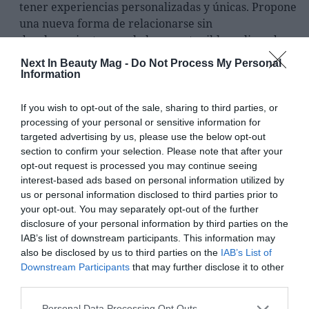
tener experiencias personalizadas y únicas. Propone
una nueva forma de relacionarse sin
desplazamientos que la hace sostenible y alineada
con las estrategias que propone la UE a través de los
Next In Beauty Mag -
Do Not Process My Personal
fondos Next Generation. Esta iniciativa permite hasta
Information
presentar productos en 3D, ofrecer conferencias,
reunirse y poseer stands permanentes de promoción
If you wish to opt-out of the sale, sharing to third parties, or
de productos.
processing of your personal or sensitive information for
targeted advertising by us, please use the below opt-out
section to confirm your selection. Please note that after your
MODIFACE: Gracias a la IA y a la realidad virtual
opt-out request is processed you may continue seeing
puedes probar el maquillaje antes de comprarlo.
interest-based ads based on personal information utilized by
Modiface ofrece un servicio de prueba virtual de
us or personal information disclosed to third parties prior to
maquillaje, coloración de cabello, de uñas y hasta un
your opt-out. You may separately opt-out of the further
disclosure of your personal information by third parties on the
diagnóstico de la piel. Las marcas retailers de belleza
IAB’s list of downstream participants. This information may
pueden ofrecer experiencias de compra de
also be disclosed by us to third parties on the
IAB’s List of
productos de belleza memorables, reduciendo los
Downstream Participants
that may further disclose it to other
costes, a la vez que reducen el impacto en el medio
third parties.
ambiente. De esta manera, se podría eliminar los
testers del proceso de compra, y el impacto de la
Personal Data Processing Opt Outs