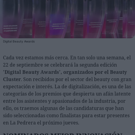
Personas
Moda y Lujo
Lanzamientos
Digital Beauty Awards
Cosmética
Proveedores
Cada vez estamos más cerca. En tan solo una semana, el
22 de septiembre se celebrará la segunda edición
Estética
'Digital Beauty Awards', organizados por el Beauty
Perfumería
Cluster
. Son recibidos por el sector del beauty con gran
Salud
expectación e interés. La de digitalización, es una de las
categorías de los premios que despierta un afán latente
Moda
entre los asistentes y apasionados de la industria, por
Lujo
ello, os traemos algunas de las candidaturas que han
sido seleccionadas como finalistas para estar presentes
Eventos
en La Pedrera el próximo jueves.
Agenda de actividades