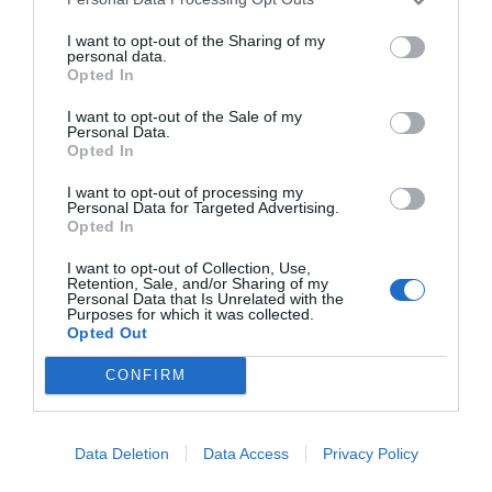
logística de la gestión de esos productos y los residuos
I want to opt-out of the Sharing of my
que generan después de su utilización.
personal data.
Opted In
I want to opt-out of the Sale of my
Personal Data.
Opted In
I want to opt-out of processing my
Personal Data for Targeted Advertising.
Opted In
I want to opt-out of Collection, Use,
Retention, Sale, and/or Sharing of my
Personal Data that Is Unrelated with the
Purposes for which it was collected.
Opted Out
Modiface
CONFIRM
NOMINADOS A MEJOR
TRANSFORMACIÓN DIGITAL
Data Deletion
Data Access
Privacy Policy
BLLAS – THE 3D IMMERSIVE MARKETPLACE: Este
proyecto consiste en transformar completamente un