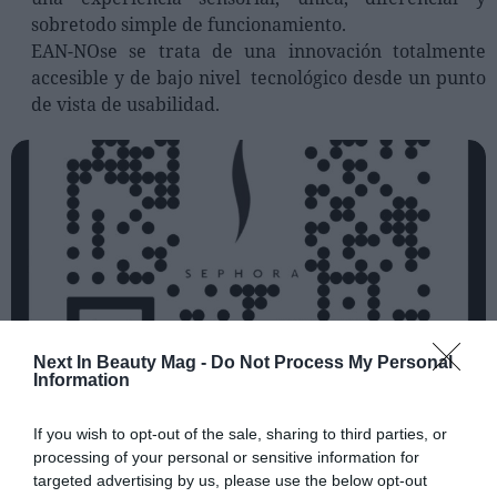
sobretodo simple de funcionamiento.
EAN-NOse se trata de una innovación totalmente
accesible y de bajo nivel tecnológico desde un punto
de vista de usabilidad.
Next In Beauty Mag -
Do Not Process My Personal
Information
EAN NOSE
x Sephora
If you wish to opt-out of the sale, sharing to third parties, or
processing of your personal or sensitive information for
Scentmate
de Firmenich
: Nominado a mejor
targeted advertising by us, please use the below opt-out
innovación digital en Beauty. Se presenta como un