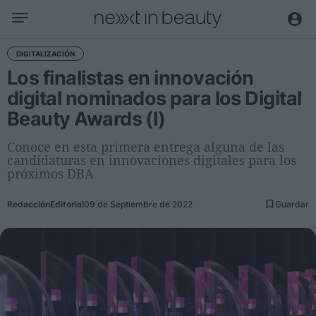
Negocio
DIGITALIZACIÓN
Los finalistas en innovación
Editorial
digital nominados para los Digital
Actualidad
Beauty Awards (I)
Economía y sector
Nombramientos
Conoce en esta primera entrega alguna de las
candidaturas en innovaciones digitales para los
Entrevistas a directivos
próximos DBA
Tendencias
Redacción
Editorial
09 de Septiembre de 2022
Guardar
Internacional
Innovación
Ciencia y tecnología
Digitalización
Sostenibilidad