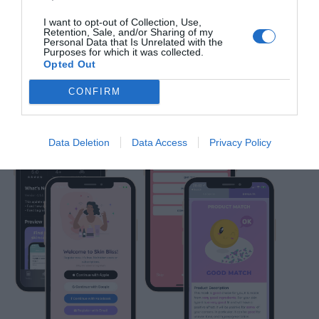
través de un motor desarrollado por IA que se
encarga de deconstruir, evaluar y recomendar el
I want to opt-out of Collection, Use,
Retention, Sale, and/or Sharing of my
cuidado de la piel mediante la comprensión de la
Personal Data that Is Unrelated with the
Purposes for which it was collected.
relación entre los ingredientes cosméticos u efecto
Opted Out
sobre el acné y otras condiciones de la piel.
CONFIRM
Data Deletion
Data Access
Privacy Policy