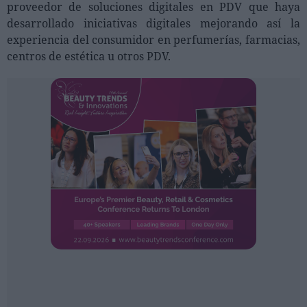
Ferias sectoriales
proveedor de soluciones digitales en PDV que haya
desarrollado iniciativas digitales mejorando así la
Formaciones destacadas
experiencia del consumidor en perfumerías, farmacias,
centros de estética u otros PDV.
Opinión
Revista
INICIAR SESIÓN
Registrarse
EN