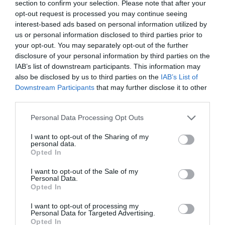
section to confirm your selection. Please note that after your
modelo de negocio totalmente nuevo que tiene la
opt-out request is processed you may continue seeing
intención de transformar la industria de las
interest-based ads based on personal information utilized by
fragancias. Scentmante pone al alcance del usuario
us or personal information disclosed to third parties prior to
una plataforma potenciada por la IA que recoge más
your opt-out. You may separately opt-out of the further
de 125 años de know-how en perfumería. Esto, ofrece
disclosure of your personal information by third parties on the
IAB’s list of downstream participants. This information may
al usuario la posibilidad de crear con apenas unos
also be disclosed by us to third parties on the
IAB’s List of
clicks, briefings de fragancias ganadoras que se
Downstream Participants
that may further disclose it to other
ajusten a sus preferencias. Scentmate combina
third parties.
artesanía, calidad y experiencia en el sector de la
perfumería con la agilidad y la facilidad que ofrece la
Personal Data Processing Opt Outs
inteligencia artificial.
I want to opt-out of the Sharing of my
personal data.
Opted In
Skinbliss:
la solución al acné a través del big data, la
ciencia y la IA. A través de una aplicación de móvil
I want to opt-out of the Sale of my
que es gratuita y accesible para todos los sistemas
Personal Data.
Opted In
operativos móviles, Skinbliss, proporciona vías de
intervención templana y personalizables para las
I want to opt-out of processing my
Personal Data for Targeted Advertising.
personas que tengan problemas de acné. Para ello, a
Opted In