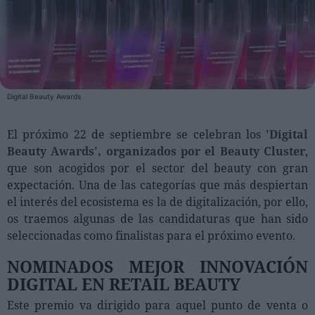
Personas
Moda y Lujo
Lanzamientos
Digital Beauty Awards
Cosmética
Proveedores
El próximo 22 de septiembre se celebran los
'Digital
Beauty Awards', organizados por el Beauty Cluster
,
Estética
que son acogidos por el sector del beauty con gran
Perfumería
expectación. Una de las categorías que más despiertan
Salud
el interés del ecosistema es la de digitalización, por ello,
os traemos algunas de las candidaturas que han sido
Moda
seleccionadas como finalistas para el próximo evento.
Lujo
NOMINADOS MEJOR INNOVACIÓN
Eventos
DIGITAL EN RETAIL BEAUTY
Agenda de actividades
Este premio va dirigido para aquel punto de venta o