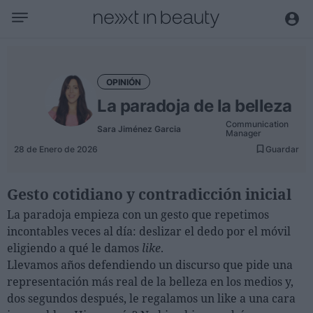
Negocio
Editorial
OPINIÓN
Actualidad
La paradoja de la belleza
Economía y sector
Communication
Sara Jiménez Garcia
Manager
Nombramientos
28 de Enero de 2026
Guardar
Entrevistas a directivos
Gesto cotidiano y contradicción inicial
Tendencias
La paradoja empieza con un gesto que repetimos
Internacional
incontables veces al día: deslizar el dedo por el móvil
Innovación
eligiendo a qué le damos
like
.
Llevamos años defendiendo un discurso que pide una
Ciencia y tecnología
representación más real de la belleza en los medios y,
Digitalización
dos segundos después, le regalamos un like a una cara
Sostenibilidad