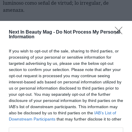
luminoso como señal de virtud; lo irregular, de
amenaza.
Seguimos arrastrando esa herencia. La psicología social
lo nombra
efecto halo
: atribuimos competencias
Next In Beauty Mag -
Do Not Process My Personal
morales o intelectuales a quien encaja en el canon. La
Information
biología añade un matiz con el llamado
sistema inmune
conductual
: una tendencia a evitar señales que
If you wish to opt-out of the sale, sharing to third parties, or
processing of your personal or sensitive information for
interpretamos, a veces erróneamente, como riesgo. Lo
targeted advertising by us, please use the below opt-out
que empezó como autoprotección puede transformarse
section to confirm your selection. Please note that after your
en juicio moral.
opt-out request is processed you may continue seeing
interest-based ads based on personal information utilized by
us or personal information disclosed to third parties prior to
your opt-out. You may separately opt-out of the further
disclosure of your personal information by third parties on the
IAB’s list of downstream participants. This information may
also be disclosed by us to third parties on the
IAB’s List of
Downstream Participants
that may further disclose it to other
third parties.