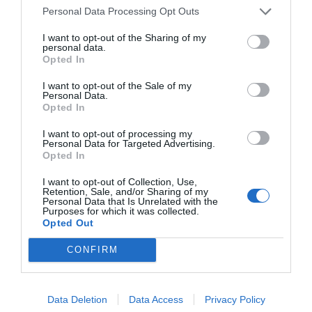
Personal Data Processing Opt Outs
I want to opt-out of the Sharing of my
personal data.
Opted In
Algoritmos y aspiración
I want to opt-out of the Sale of my
Personal Data.
Opted In
En redes, esto se vuelve un círculo vicioso: premiamos
con atención a quien encarna el canon de belleza
I want to opt-out of processing my
Personal Data for Targeted Advertising.
porque representa un pequeño chute de aspiración,
Opted In
una promesa. ¿Cómo lo premiamos? Dándole al botón
de “follow”. Y esa atención se traduce en valor
I want to opt-out of Collection, Use,
Retention, Sale, and/or Sharing of my
económico, y el sistema nos devuelve más de lo mismo.
Personal Data that Is Unrelated with the
Purposes for which it was collected.
Opted Out
¿Entonces es todo biología y mercado? No exactamente.
Hay otra capa:
la aspiración como narrativa
CONFIRM
personal
. Mirar a quien encarna el ideal no es solo
desear su cara; es desear su vida. La belleza opera
como un atajo simbólico a “éxito”, “control”,
Data Deletion
Data Access
Privacy Policy
“seguridad”. Me gustaría decir que estamos por encima,