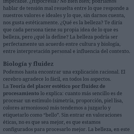
impecable. ¿Hipocresía? No bien bien; podríamos
hablar de tensión mal resuelta entre lo que responde a
nuestros valores e ideales y lo que, sin darnos cuenta,
Personas
nos gusta estéticamente. ¿Qué es la belleza? Te diría
Moda y Lujo
que cada persona tiene su propia idea de lo que es
belleza, pero ¿qué la define? La belleza podría ser
Lanzamientos
perfectamente un acuerdo entre cultura y biología,
Cosmética
entre interpretación personal e influencia del contexto.
Proveedores
Biología y fluidez
Estética
Podemos hasta encontrar una explicación racional. El
Perfumería
cerebro agradece lo fácil, en todos los aspectos.
Salud
La
Teoría del placer estético por fluidez de
procesamiento
Moda
lo explica: cuanto más sencillo es de
procesar un estímulo (simetría, proporción, piel lisa,
Lujo
colores armoniosos) más tendemos a juzgarlo y
etiquetarlo como “bello”. Sin entrar en valoraciones
Eventos
éticas, no es que sea mejor, es que estamos
Agenda de actividades
configurados para procesarlo mejor. La belleza, en este