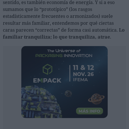
sentido, es también economía de energía. Y si a eso
Ferias sectoriales
sumamos que lo “prototípico” (los rasgos
Formaciones destacadas
estadísticamente frecuentes o armonizados) suele
resultar más familiar, entendemos por qué ciertas
Opinión
caras parecen “correctas” de forma casi automática.
Lo
Revista
familiar tranquiliza; lo que tranquiliza, atrae
.
INICIAR SESIÓN
Registrarse
EN