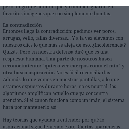
pero tengo que admitir que yo también guardo en
favoritos imágenes que son simplemente bonitas.
La contradicción
Entonces llega la contradicción: pedimos ver poros,
arrugas, vello, tallas diversas… Y a la vez elevamos con
nuestros clics lo que más se aleja de eso. ¿Incoherencia?
Quizás. Pero en nuestra defensa diré que es una
respuesta humana.
Una parte de nosotros busca
reconocimiento: “quiero ver cuerpos como el mío” y
otra busca aspiración.
No es fácil reconciliarlas.
Además, lo que vemos en nuestras pantallas, a lo que
estamos expuestos durante horas, no es neutral: los
algoritmos amplifican aquello que ya concentra
atención. Si el canon funciona como un imán, el sistema
hará por mantenerlo así.
Hay teorías que ayudan a entender por qué lo
aspiracional sigue teniendo éxito. Ciertas apariencias