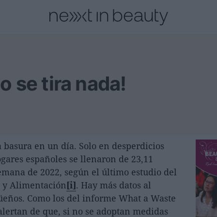
cional
Innovación
Personas
Moda y Lujo
Lanzamientos
o se tira nada!
a basura en un día. Solo en desperdicios
ogares españoles se llenaron de 23,11
semana de 2022, según el último estudio del
a y Alimentación
[i]
. Hay más datos al
üeños. Como los del informe What a Waste
lertan de que, si no se adoptan medidas