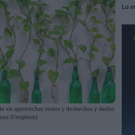
Lo m
ste en aprovechar restos y deshechos y darles
masi (Unsplash)