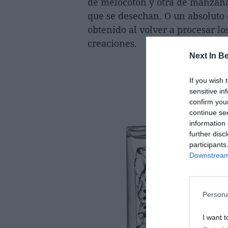
de melocotón y otra de manzana
que se desechan. O un absoluto 
obtenido al volver a procesar lo
creaciones.
Next In B
If you wish 
sensitive in
confirm you
continue se
information 
further disc
participants
Downstream 
Persona
I want t