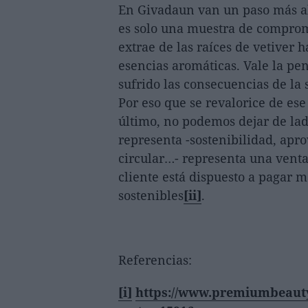
En Givadaun van un paso más all
es solo una muestra de comprom
extrae de las raíces de vetiver 
esencias aromáticas. Vale la pe
sufrido las consecuencias de la
Por eso que se revalorice de es
último, no podemos dejar de lad
representa -sostenibilidad, ap
circular…- representa una venta
cliente está dispuesto a pagar 
sostenibles
[ii]
.
Referencias:
[i]
https://www.premiumbeautyn