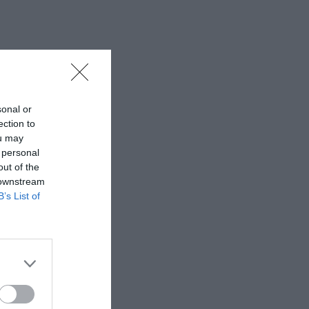
sonal or
ection to
ou may
 personal
out of the
 downstream
B’s List of