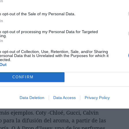
In
o opt-out of the Sale of my Personal Data.
In
to opt-out of processing my Personal Data for Targeted
ing.
In
o opt-out of Collection, Use, Retention, Sale, and/or Sharing
t, de Etat Libre D'Orange, máximo
ersonal Data that Is Unrelated with the Purposes for which it
lected.
en perfumería
Out
CONFIRM
es, junto con
virutas de madera
 Trash-Les Fleurs du Déchet, de Etat Libre
de su nombre ('soy una basura') es una
Data Deletion
Data Access
Privacy Policy
vor del suprarreciclaje. El mundo de la
ás ejemplos. Coty -Chloé, Gucci, Calvin
 para la difusión del aroma, a partir de las
oría. O A Drop d’Issey, uno de los perfumes