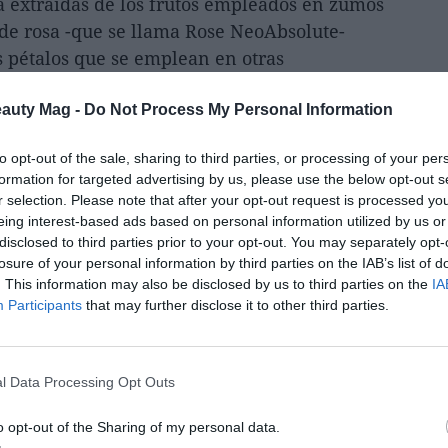
 extraídas de los frutos empleados en zumos
de rosa -que se llama Rose NeoAbsolute-
s pétalos que se emplean en otras
eauty Mag -
Do Not Process My Personal Information
to opt-out of the sale, sharing to third parties, or processing of your per
formation for targeted advertising by us, please use the below opt-out s
r selection. Please note that after your opt-out request is processed y
eing interest-based ads based on personal information utilized by us or
disclosed to third parties prior to your opt-out. You may separately opt-
losure of your personal information by third parties on the IAB’s list of
. This information may also be disclosed by us to third parties on the
IA
Participants
that may further disclose it to other third parties.
l Data Processing Opt Outs
o opt-out of the Sharing of my personal data.