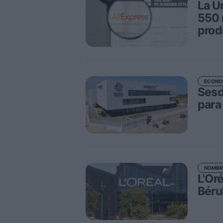
La U
550 
prod
ECONO
Sesd
para
NOMBR
L'Or
Béru