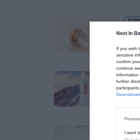
ECONO
Puig
Tilb
Next In B
If you wish 
sensitive in
confirm you
continue se
ACTUA
information 
COPA
further disc
nuevo
participants
Downstream 
Brum
Persona
ACTUA
I want t
Ylan