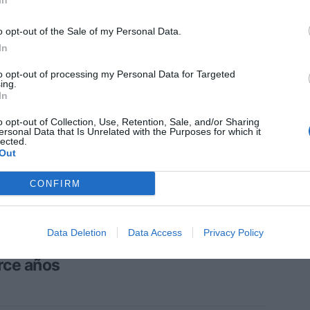
In
tllat Aromatics
o opt-out of the Sale of my Personal Data.
In
to opt-out of processing my Personal Data for Targeted
ing.
In
AMIENTOS
ier Rousteing se incorpora a Rabanne
o opt-out of Collection, Use, Retention, Sale, and/or Sharing
 director creativo
ersonal Data that Is Unrelated with the Purposes for which it
lected.
Out
CONFIRM
LIDAD
vo en Sephora: el director global de
Data Deletion
Data Access
Privacy Policy
aciones deja la compañía tras
rce años