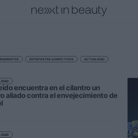
cional
Innovación
Personas
Moda y Lujo
Lanzamientos
RAMIENTOS
ENTREVISTAS A DIRECTIVOS
ACTUALIDAD
LIDAD
eido encuentra en el cilantro un
o aliado contra el envejecimiento de
el
LIDAD