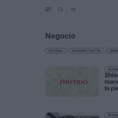
EN
Negocio
Tendencias
Interna
Negocio
EDITORIAL
ECONOMÍA Y SECTOR
NOMB
ACTUA
Shis
nuev
la pi
ACTUA