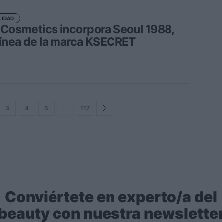
LIDAD
 Cosmetics incorpora Seoul 1988,
línea de la marca KSECRET
3
4
5
…
117
Conviértete en experto/a del
beauty con nuestra newslette