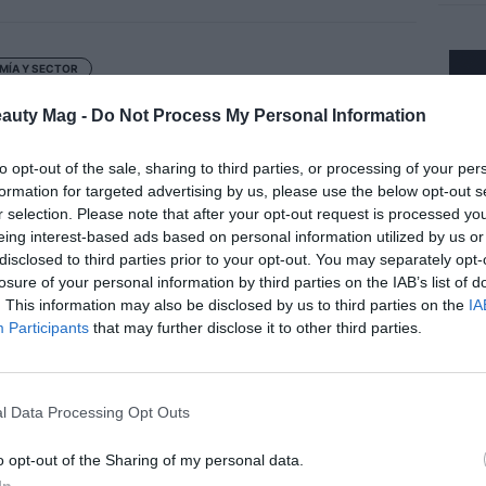
MÍA Y SECTOR
 refuerza su control sobre Charlotte
ury y eleva su participación al 85%
eauty Mag -
Do Not Process My Personal Information
to opt-out of the sale, sharing to third parties, or processing of your per
formation for targeted advertising by us, please use the below opt-out s
r selection. Please note that after your opt-out request is processed y
eing interest-based ads based on personal information utilized by us or
LIDAD
disclosed to third parties prior to your opt-out. You may separately opt-
 Cosmetics se convierte en el
losure of your personal information by third parties on the IAB’s list of
 distribuidor oficial de evian
. This information may also be disclosed by us to third parties on the
IA
Participants
that may further disclose it to other third parties.
isateur®
l Data Processing Opt Outs
LIDAD
o opt-out of the Sharing of my personal data.
g ha completado la adquisición de