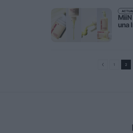
ACTUA
MiiN
una 
1
2