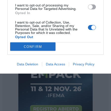
en valor la tradición perfumista de un país y se
I want to opt-out of processing my
Personal Data for Targeted Advertising.
convierte en el epicentro mundial de la innovación
Opted In
en la industria de las fragancias.
I want to opt-out of Collection, Use,
Retention, Sale, and/or Sharing of my
Personal Data that Is Unrelated with the
Purposes for which it was collected.
Opted Out
CONFIRM
Data Deletion
Data Access
Privacy Policy