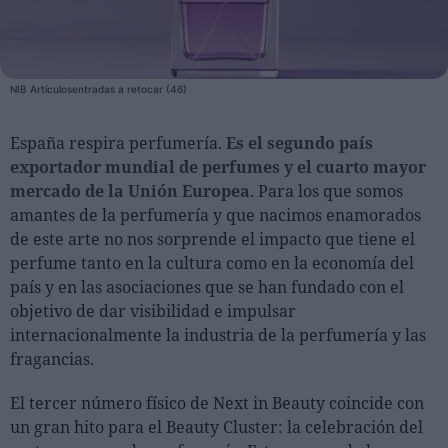
Personas
Moda y Lujo
NIB Artículosentradas a retocar (46)
Lanzamientos
España respira perfumería.
Es el segundo país
Cosmética
exportador mundial de perfumes y el cuarto mayor
Proveedores
mercado de la Unión Europea
. Para los que somos
amantes de la perfumería y que nacimos enamorados
Estética
de este arte no nos sorprende el impacto que tiene el
Perfumería
perfume tanto en la cultura como en la economía del
Salud
país y en las asociaciones que se han fundado con el
objetivo de dar visibilidad e impulsar
Moda
internacionalmente la industria de la perfumería y las
Lujo
fragancias.
Eventos
El tercer número físico de Next in Beauty coincide con
Agenda de actividades
un gran hito para el Beauty Cluster: la celebración del