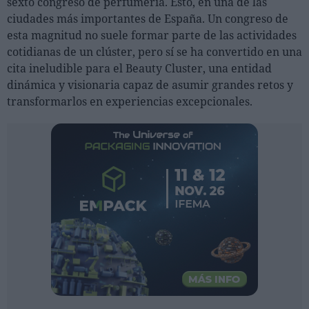
sexto congreso de perfumería. Esto, en una de las
Ferias sectoriales
ciudades más importantes de España. Un congreso de
Formaciones destacadas
esta magnitud no suele formar parte de las actividades
cotidianas de un clúster, pero sí se ha convertido en una
Opinión
cita ineludible para el Beauty Cluster, una entidad
dinámica y visionaria capaz de asumir grandes retos y
Revista
transformarlos en experiencias excepcionales.
INICIAR SESIÓN
Registrarse
EN