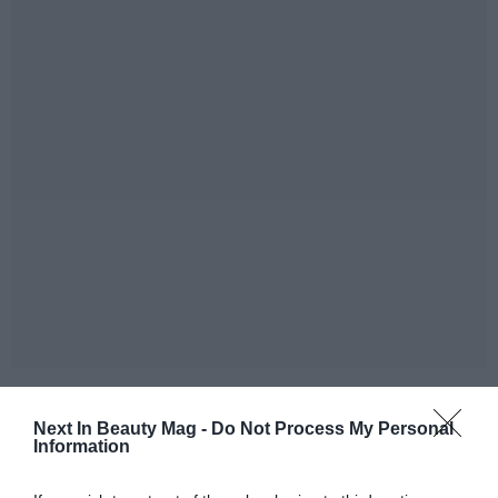
No es casualidad que el Barcelona Perfumery Congress
2025 se perfile como el evento más relevante jamás
Next In Beauty Mag -
Do Not Process My Personal
Information
realizado en nuestro país para el sector de la
perfumería. Con una impresionante superficie de 5.000