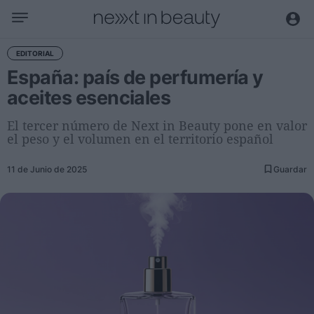
Negocio
EDITORIAL
España: país de perfumería y
Editorial
aceites esenciales
Actualidad
Economía y sector
El tercer número de Next in Beauty pone en valor
el peso y el volumen en el territorio español
Nombramientos
Entrevistas a directivos
11 de Junio de 2025
Guardar
Tendencias
Internacional
Innovación
Ciencia y tecnología
Digitalización
Sostenibilidad