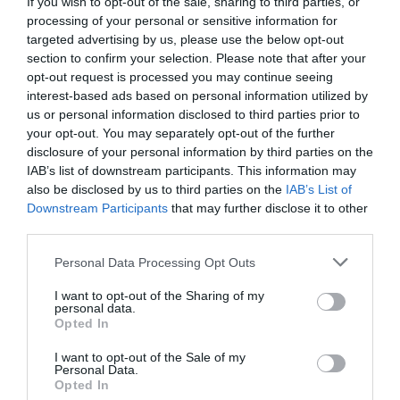
If you wish to opt-out of the sale, sharing to third parties, or
m² de exposición, el congreso contará con una variedad
processing of your personal or sensitive information for
de actividades que incluyen conferencias de alto nivel,
targeted advertising by us, please use the below opt-out
exposiciones interactivas, los prestigiosos Barcelona
section to confirm your selection. Please note that after your
Perfumery Awards, y con la novedad de un espacio
opt-out request is processed you may continue seeing
exclusivo: The Fragrance Atelier. Este último será uno
interest-based ads based on personal information utilized by
de los puntos más destacados del evento, y aquí es
us or personal information disclosed to third parties prior to
your opt-out. You may separately opt-out of the further
importante resaltar un aspecto de gran valor para los
disclosure of your personal information by third parties on the
amantes de la perfumería: 17 marcas de autor y niche
IAB’s list of downstream participants. This information may
se darán cita para presentar sus fragancias, cerrando
also be disclosed by us to third parties on the
IAB’s List of
un círculo completo: 360º en torno al fascinante mundo
Downstream Participants
that may further disclose it to other
de los perfumes. Este detalle, para quienes llevamos
third parties.
años enamorados del arte de la perfumería, es un
Personal Data Processing Opt Outs
verdadero orgullo. La capacidad de estas marcas de
sumergir sus notas en el corazón de los asistentes es un
I want to opt-out of the Sharing of my
reflejo del poder de nuestra industria.
personal data.
Opted In
Desde Next in Beauty hemos visto cómo, con
I want to opt-out of the Sale of my
dedicación y entusiasmo, se ha cocinado a fuego
Personal Data.
Opted In
lento este Barcelona Perfumery Congress, que pone