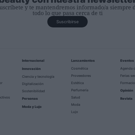
uscríbete y te mantendremos informado/a siempre 
todo lo que pasa cerca de ti
Suscribirse
Internacional
Lanzamientos
Eventos
Cosmética
Agenda d
Innovación
Proveedores
Ferias se
Ciencia y tecnología
or
Estética
Formacio
Digitalización
Perfumería
Opinión
Sostenibilidad
ectivos
Salud
Personas
Revista
Moda
Moda y Lujo
Lujo