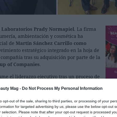
e
Laboratorios Prady Normapiel
. La firma
umería, ambientación y cosmética ha
cial de
Martín Sánchez Carrillo como
vimiento estratégico integrado en la hoja de
 compañía tras su adquisición por parte de la
up of Companies
.
ume el liderazgo ejecutivo tras un proceso de
oción interna. Durante los últimos dos años
eauty Mag -
Do Not Process My Personal Information
peñó como Director General Adjunto,
nto al fundador de la firma, Juan Cremades,
to opt-out of the sale, sharing to third parties, or processing of your per
a transformación de la organización hacia
formation for targeted advertising by us, please use the below opt-out s
 y financiero más eficiente.
r selection. Please note that after your opt-out request is processed y