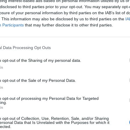
eing interest-based ads based on personal information utilized by us or
disclosed to third parties prior to your opt-out. You may separately opt-
losure of your personal information by third parties on the IAB’s list of
. This information may also be disclosed by us to third parties on the
IA
hez a la dirección general no es un
Participants
that may further disclose it to other third parties.
solidación de una trayectoria de 12 años
onde ingresó originalmente como estudiante
 de una década,
el directivo ha liderado
l Data Processing Opt Outs
dos con el control de costes, optimización
ociación con proveedores nacionales e
o opt-out of the Sharing of my personal data.
In
Lo m
o opt-out of the Sale of my Personal Data.
Dirección de Empresas (ADE) con
In
y Cambio Organizativo, y con un MBA
, Sánchez superó un proceso de evaluación
to opt-out of processing my Personal Data for Targeted
ing.
2M Group of Companies en el accionariado
In
dando sus competencias en gestión del
o opt-out of Collection, Use, Retention, Sale, and/or Sharing
orativa.
ersonal Data that Is Unrelated with the Purposes for which it
lected.