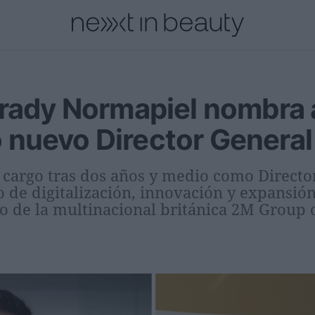
cional
Innovación
Personas
Moda y Lujo
Lanzamientos
Prady Normapiel nombra 
nuevo Director General
l cargo tras dos años y medio como Directo
co de digitalización, innovación y expansión
 de la multinacional británica 2M Group