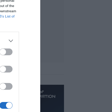
 personal
out of the
 downstream
B’s List of
ás leído