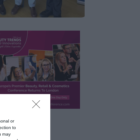
sonal or
ection to
ou may