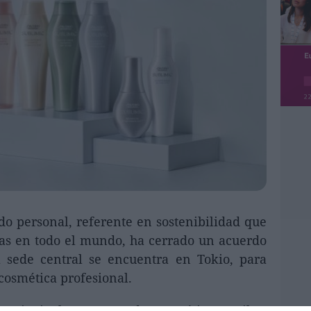
 personal, referente en sostenibilidad que
as en todo el mundo, ha cerrado un acuerdo
a sede central se encuentra en Tokio, para
 cosmética profesional.
 principales marcas de cosmética capilar,