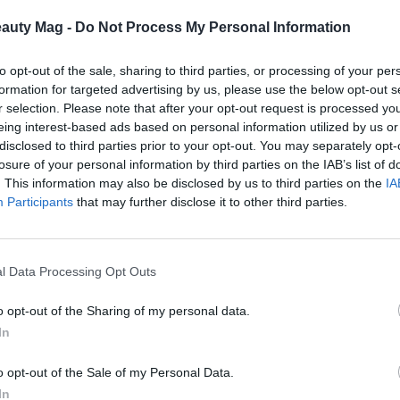
rimience, bajo la licencia de Shiseido
eauty Mag -
Do Not Process My Personal Information
iene 3 líneas de actuación en cuanto a
ía encajado esta operación en la unidad de
to opt-out of the sale, sharing to third parties, or processing of your per
Lo m
formation for targeted advertising by us, please use the below opt-out s
cuidado personal y cuidado de la belleza. El
r selection. Please note that after your opt-out request is processed y
línea, se encarga de producir y comercializar
eing interest-based ads based on personal information utilized by us or
lidad relacionados con el cuidado capilar,
disclosed to third parties prior to your opt-out. You may separately opt-
losure of your personal information by third parties on the IAB’s list of
. This information may also be disclosed by us to third parties on the
IA
Participants
that may further disclose it to other third parties.
paso dentro de en el negocio capilar de
En 2014 la compañía alemana absorvió tres
 Hair, Alterna y Kenra. 3 años más tardes,
l Data Processing Opt Outs
isición de Nattura Laboratorios y el negocio
al de Shiseido.
o opt-out of the Sharing of my personal data.
In
re ambas compañías, para hacer crecer aún
 a través de que Shiseido conserva una
o opt-out of the Sale of my Personal Data.
tidad legal comercial en Japón. Asimismo, se
In