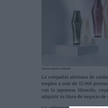
Henkel adquiere Shiseido
La compañía alemana de cuidado
emplea a más de 52.000 person
con la japonesa Shiseido, cuy
adquirir su línea de negocio de
La adquisición comprende las