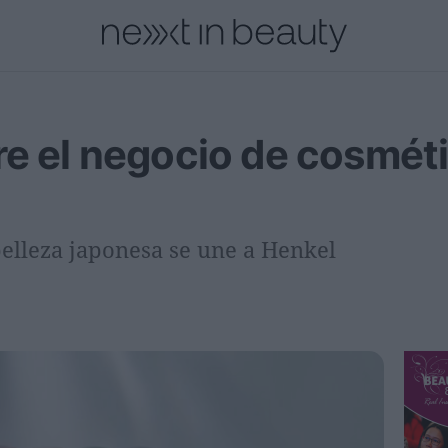
cional
Innovación
Personas
Moda y Lujo
Lanzamientos
e el negocio de cosméti
belleza japonesa se une a Henkel