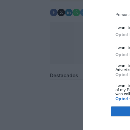
Persona
I want t
Opted 
Tienes que inicia
I want t
Opted 
I want 
Advertis
Opted 
Destacados
I want t
of my P
was col
Opted 