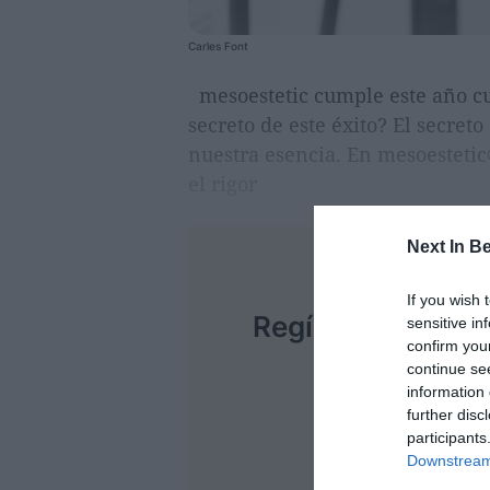
Carles Font
mesoestetic cumple este año cua
secreto de este éxito? El secret
nuestra esencia. En mesoestetic
el rigor
Next In B
If you wish 
CONTENIDO EXCLU
Regístrate gratu
sensitive in
confirm you
ilimitado 
continue se
information 
further disc
participants
Downstream 