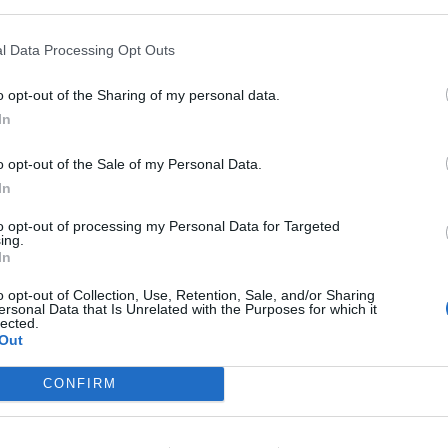
l Data Processing Opt Outs
o opt-out of the Sharing of my personal data.
In
r sesión para ver los comentarios
o opt-out of the Sale of my Personal Data.
Iniciar sesión
In
to opt-out of processing my Personal Data for Targeted
ing.
Lo m
In
o opt-out of Collection, Use, Retention, Sale, and/or Sharing
ersonal Data that Is Unrelated with the Purposes for which it
lected.
Out
CONFIRM