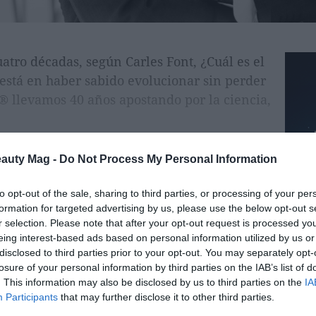
tro décadas, según Carles Font, ¿Cuál es el
o está en haber sabido evolucionar sin perder
® llevamos 40 años apostando por la ciencia,
eauty Mag -
Do Not Process My Personal Information
to opt-out of the sale, sharing to third parties, or processing of your per
SIVO PARA USUARIOS REGISTRADOS
itamente para tener acceso
formation for targeted advertising by us, please use the below opt-out s
r selection. Please note that after your opt-out request is processed y
a todos los artículos
eing interest-based ads based on personal information utilized by us or
disclosed to third parties prior to your opt-out. You may separately opt-
Registrarse
losure of your personal information by third parties on the IAB’s list of
. This information may also be disclosed by us to third parties on the
IA
Iniciar sesión
Participants
that may further disclose it to other third parties.