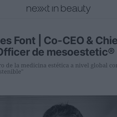
cional
Innovación
Personas
Moda y Lujo
Lanzamientos
les Font | Co-CEO & Chi
fficer de mesoestetic®
o de la medicina estética a nivel global con
stenible"