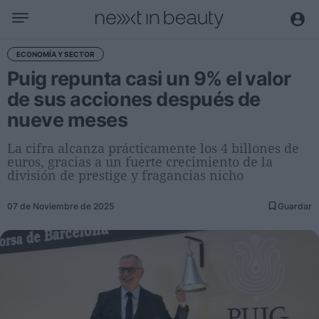
Negocio
ECONOMÍA Y SECTOR
Puig repunta casi un 9% el valor
Editorial
de sus acciones después de
Actualidad
nueve meses
Economía y sector
Nombramientos
La cifra alcanza prácticamente los 4 billones de
euros, gracias a un fuerte crecimiento de la
Entrevistas a directivos
división de prestige y fragancias nicho
Tendencias
07 de Noviembre de 2025
Guardar
Internacional
Innovación
Ciencia y tecnología
Digitalización
Sostenibilidad