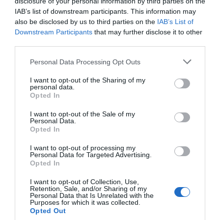
disclosure of your personal information by third parties on the
primeros tres trimestres
. Fragancia y moda, han
IAB’s list of downstream participants. This information may
representado un 73% de la facturación de la compañía
also be disclosed by us to third parties on the
IAB’s List of
catalana con unas ventas que superaron los 2.600
Downstream Participants
that may further disclose it to other
millones de euros. Maquillaje, por su parte, llegó hasta
third parties.
casi los 570 millones, un 6,4% más y un 16% de las
Personal Data Processing Opt Outs
ventas netas.
I want to opt-out of the Sharing of my
personal data.
Opted In
I want to opt-out of the Sale of my
Personal Data.
Opted In
I want to opt-out of processing my
Personal Data for Targeted Advertising.
Opted In
I want to opt-out of Collection, Use,
Retention, Sale, and/or Sharing of my
Personal Data that Is Unrelated with the
Purposes for which it was collected.
Opted Out