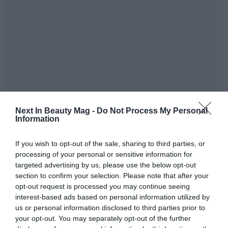
Next In Beauty Mag -
Do Not Process My Personal
Information
If you wish to opt-out of the sale, sharing to third parties, or
processing of your personal or sensitive information for
Estas subidas, como indica el portal especializado
targeted advertising by us, please use the below opt-out
Bolsamanía, se han producido el día después de que
section to confirm your selection. Please note that after your
la compañía haya presentado los resultados del
opt-out request is processed you may continue seeing
tercer trimestre y de los nueve primeros meses en
interest-based ads based on personal information utilized by
los que informó que sus ingresos habían ascendido
us or personal information disclosed to third parties prior to
your opt-out. You may separately opt-out of the further
hasta llegar casi a los 4.000 millones de euros en los