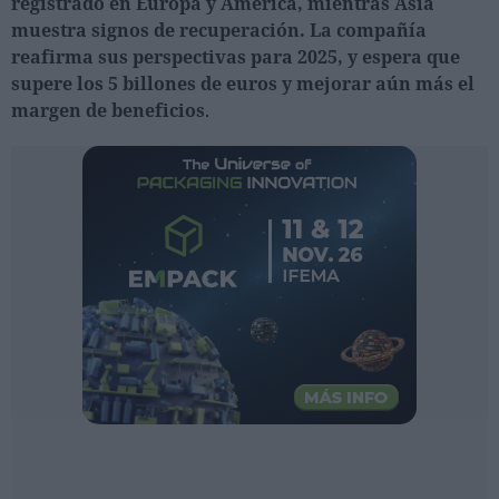
registrado en Europa y América, mientras Asia
Ferias sectoriales
muestra signos de recuperación. La compañía
Formaciones destacadas
reafirma sus perspectivas para 2025, y espera que
supere los 5 billones de euros y mejorar aún más el
Opinión
margen de beneficios
.
Revista
INICIAR SESIÓN
Registrarse
EN