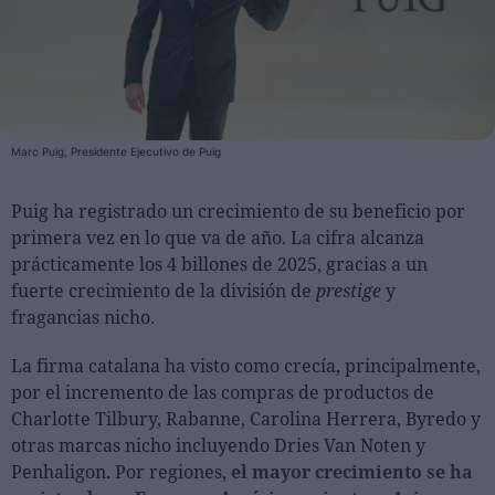
Personas
Moda y Lujo
Lanzamientos
Marc Puig, Presidente Ejecutivo de Puig
Cosmética
Proveedores
Puig ha registrado un crecimiento de su beneficio por
primera vez en lo que va de año. La cifra alcanza
Estética
prácticamente los 4 billones de 2025, gracias a un
Perfumería
fuerte crecimiento de la división de
prestige
y
Salud
fragancias nicho.
Moda
La firma catalana ha visto como crecía, principalmente,
Lujo
por el incremento de las compras de productos de
Charlotte Tilbury, Rabanne, Carolina Herrera, Byredo y
Eventos
otras marcas nicho incluyendo Dries Van Noten y
Agenda de actividades
Penhaligon. Por regiones,
el mayor crecimiento se ha