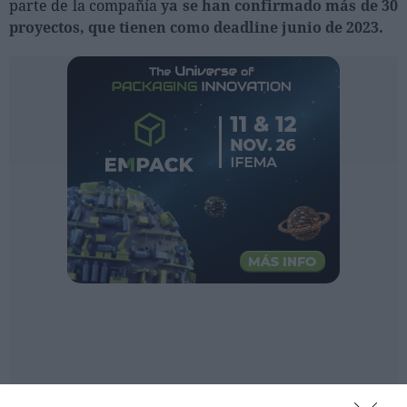
parte de la compañía
ya se han confirmado más de 30
proyectos, que tienen como deadline junio de 2023.