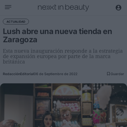
Negocio
ACTUALIDAD
Lush abre una nueva tienda en
Editorial
Zaragoza
Actualidad
Economía y sector
Esta nueva inauguración responde a la estrategia
de expansión europea por parte de la marca
Nombramientos
británica
Entrevistas a directivos
Redacción
Editorial
06 de Septiembre de 2022
Guardar
Tendencias
Internacional
Innovación
Ciencia y tecnología
Digitalización
Sostenibilidad