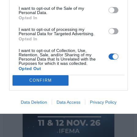
entre los que se encuentran Estados Unidos, Canadá,
I want to opt-out of the Sale of my
Suiza, Rusia, Chile, Corea del Sur, Dubái, Singapur o
Personal Data.
Opted In
México, entre otros.
I want to opt-out of processing my
Personal Data for Targeted Advertising.
Opted In
I want to opt-out of Collection, Use,
Retention, Sale, and/or Sharing of my
Personal Data that Is Unrelated with the
Purposes for which it was collected.
Opted Out
CONFIRM
Data Deletion
Data Access
Privacy Policy