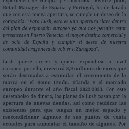
experiencia de compra personalizada.
Beatriz Juan,
Ferias sectoriales
Retail Manager de España y Portugal,
ha declarado
Formaciones destacadas
que con esta nueva apertura, se cumple un deseo de la
compañía: "
Para Lush, esta es una apertura clave dentro
Opinión
del plan de expansión europeo ya que nos permite estar
presentes en Puerto Venecia, el mayor destino comercial y
Revista
de ocio de España y cumplir el deseo de nuestra
comunidad aragonesa de volver a Zaragoza
".
INICIAR SESIÓN
Lush quiere crecer y quiere expandirse a nivel
Registrarse
europeo, por ello,
invertirá 8,9 millones de euros que
serán destinados a estimular el crecimiento de la
EN
marca en el Reino Unido, Irlanda y el mercado
europeo durante el año fiscal 2022-2023.
Con este
desembolso de dinero, los planes de Lush pasan por la
apertura de nuevas tiendas, así como reubicar las
existentes para que tengan un mejor espacio y
reacondicionar algunos de sus puntos de venta
actuales para aumentar el tamaño de algunos.
Por