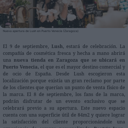
Personas
Moda y Lujo
Nueva apertura de Lush en Puerto Venecia (Zaragoza)
Lanzamientos
Cosmética
El 9 de septiembre,
Lush
, estará de celebración. La
compañía de cosmética fresca y hecha a mano abrirá
Proveedores
una
nueva tienda en Zaragoza que se ubicará en
Estética
Puerto Venecia,
el que es el mayor destino comercial y
Perfumería
de ocio de España. Desde Lush escogieron esta
Salud
localización porque existía un gran reclamo por parte
de los clientes que querían un punto de venta físico de
Moda
la marca. El 8 de septiembre, los fans de la marca,
Lujo
podrán disfrutar de un evento exclusivo que se
celebrará previo a su apertura. Este nuevo espacio
Eventos
cuenta con una superficie útil de 84m2 y quiere lograr
la satisfacción del cliente proporcionándole una
Agenda de actividades