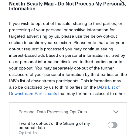
Next In Beauty Mag -
Do Not Process My Personal
Information
If you wish to opt-out of the sale, sharing to third parties, or
processing of your personal or sensitive information for
targeted advertising by us, please use the below opt-out
section to confirm your selection. Please note that after your
opt-out request is processed you may continue seeing
interest-based ads based on personal information utilized by
us or personal information disclosed to third parties prior to
your opt-out. You may separately opt-out of the further
Uno de los planes que maneja la compañía de cara al
disclosure of your personal information by third parties on the
IAB’s list of downstream participants. This information may
próximo 2023, es abrir un nuevo flagship store en
also be disclosed by us to third parties on the
IAB’s List of
Glasgow. Este mismo verano, y también en Reino
Downstream Participants
that may further disclose it to other
Unido, Lush duplicó el tamaño de su tienda de
third parties.
Bluewater (Reino Unido), que abrió sus puertas el
pasado 5 de julio. A día de hoy,
Lush cuenta con una
Personal Data Processing Opt Outs
red de más de 930 establecimientos en todo el
I want to opt-out of the Sharing of my
mundo
y también opera a través de acuerdos de
personal data.
licencia con distribuidores en más de veinte países,
Opted In