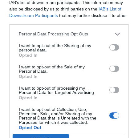
IAB’s list of downstream participants. This information may
also be disclosed by us to third parties on the
IAB’s List of
Downstream Participants
that may further disclose it to other
third parties.
Personal Data Processing Opt Outs
I want to opt-out of the Sharing of my
personal data.
Opted In
I want to opt-out of the Sale of my
Personal Data.
Opted In
I want to opt-out of processing my
Personal Data for Targeted Advertising.
Opted In
I want to opt-out of Collection, Use,
Retention, Sale, and/or Sharing of my
Personal Data that Is Unrelated with the
Purposes for which it was collected.
Una de las zonas en las que afectaría profundamente
Opted Out
esta medida sería en Guadalajara. En esta zona de