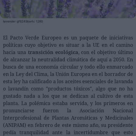
Personas
lavender gf6249ba4c 1280
Moda y Lujo
Lanzamientos
El Pacto Verde Europeo es un paquete de iniciativas
políticas cuyo objetivo es situar a la UE en el camino
Cosmética
hacia una
transición ecológica
, con el objetivo último
Proveedores
de alcanzar la neutralidad climática de aquí a 2050. En
Estética
busca de una economía circular y todo ello enmarcado
en la Ley del Clima, la Unión Europea en el borrador de
Perfumería
esta ley ha calificado a los aceites esenciales de lavanda
Salud
o lavandín como "productos tóxicos", algo que no ha
Moda
gustado nada a los que se dedican al cultivo de esta
planta. La polémica estaba servida, y los primeros en
Lujo
pronunciarse fueron la Asociación Nacional
Interprofesional de Plantas Aromáticas y Medicinales
Eventos
(ANIPAM) en febrero de este mismo año, su presidente
Agenda de actividades
pedía tranquilidad ante la incertidumbre que esto