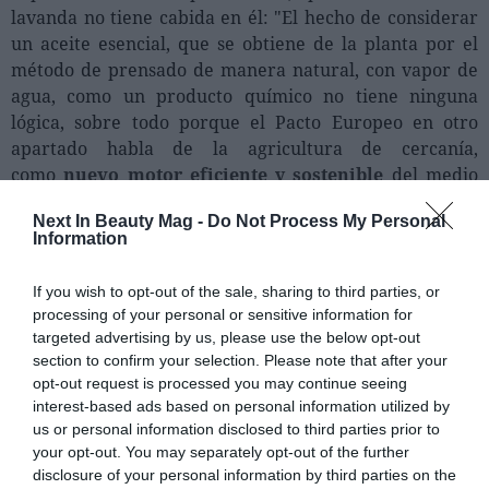
lavanda no tiene cabida en él: "El hecho de considerar
un aceite esencial, que se obtiene de la planta por el
método de prensado de manera natural, con vapor de
agua, como un producto químico no tiene ninguna
lógica, sobre todo porque el Pacto Europeo en otro
apartado habla de la agricultura de cercanía,
como
nuevo motor eficiente y sostenible
del medio
ambiente".
Next In Beauty Mag -
Do Not Process My Personal
Information
If you wish to opt-out of the sale, sharing to third parties, or
processing of your personal or sensitive information for
targeted advertising by us, please use the below opt-out
section to confirm your selection. Please note that after your
opt-out request is processed you may continue seeing
interest-based ads based on personal information utilized by
us or personal information disclosed to third parties prior to
your opt-out. You may separately opt-out of the further
disclosure of your personal information by third parties on the