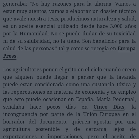
Ferias sectoriales
generaba: "No hay razones para la alarma. Vamos a
estar muy atentos, vamos a elaborar un dossier técnico
Formaciones destacadas
que avale nuestra tesis, producimos naturaleza y salud,
es un aceite esencial utilizado desde hace 3.000 años
Opinión
por la Humanidad. No se puede dudar de su toxicidad
Revista
ni de su salubridad, no la tiene. Son beneficios para la
salud de las personas." tal y como se recogía en
Europa
Press
.
INICIAR SESIÓN
Registrarse
Los agricultores ponen el grito en el cielo cuando creen
que alguien puede llegar a pensar que la lavanda
puede estar considerada como una sustancia tóxica y
EN
las repercusiones en materia de economía y de empleo
que esto puede ocasionar en España. María Pedernal,
señalaba hace pocos días en
Cinco Días
, la
incongruencia por parte de la Unión Europea en el
borrador del documento: quieren apostar por una
agricultura sostenible y de cercanía, lejos de
exportaciones e importaciones, pero el aceite de