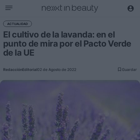
Negocio
ACTUALIDAD
El cultivo de la lavanda: en el
Editorial
punto de mira por el Pacto Verde
Actualidad
de la UE
Economía y sector
Nombramientos
Redacción
Editorial
02 de Agosto de 2022
Guardar
Entrevistas a directivos
Tendencias
Internacional
Innovación
Ciencia y tecnología
Digitalización
Sostenibilidad