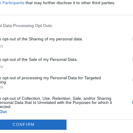
inexactos y engañosos que tergiversaban sus
Participants
that may further disclose it to other third parties.
 medio ambiente cuando no lo eran".
enda experiencial
l Data Processing Opt Outs
arece que están entendiendo lo que
o opt-out of the Sharing of my personal data.
ncias, personalizaron y diferenciación. Por
In
allá en el mundo del punto de venta y el
o opt-out of the Sale of my Personal Data.
In
dido abrir un pequeño espacio, pero
to opt-out of processing my Personal Data for Targeted
oklyn, concretamente en Williamsburg
. Se
ing.
mbre, y en esta nueva tienda
hay un
In
e zapatos, vestidos y demás prendas de la
o opt-out of Collection, Use, Retention, Sale, and/or Sharing
ersonal Data that Is Unrelated with the Purposes for which it
 ropa, en el nuevo punto esperan acoger
lected.
o en cuanto a elementos visuale
s.
Out
a adaptará su decoración según la época,
CONFIRM