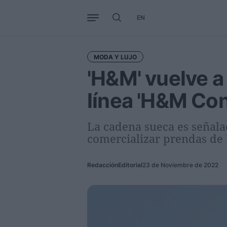
EN
Negocio
Tendencias
Interna
MODA Y LUJO
'H&M' vuelve a
línea 'H&M Co
La cadena sueca es señalad
comercializar prendas de
Redacción
Editorial
23 de Noviembre de 2022