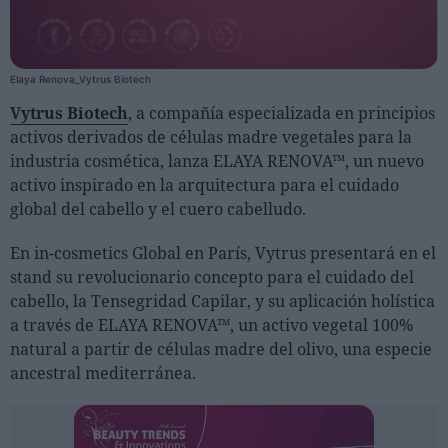
Personas
Elaya Renova_Vytrus Biotech
Moda y Lujo
Vytrus Biotech
, a compañía especializada en principios
Lanzamientos
activos derivados de células madre vegetales para la
Cosmética
industria cosmética, lanza ELAYA RENOVA™, un nuevo
activo inspirado en la arquitectura para el cuidado
Proveedores
global del cabello y el cuero cabelludo.
Estética
Perfumería
En in-cosmetics Global en París, Vytrus presentará en el
stand su revolucionario concepto para el cuidado del
Salud
cabello, la Tensegridad Capilar, y su aplicación holística
Moda
a través de ELAYA RENOVA™, un activo vegetal 100%
Lujo
natural a partir de células madre del olivo, una especie
ancestral mediterránea.
Eventos
Agenda de actividades