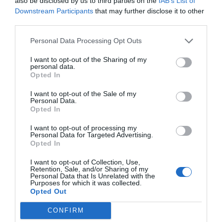
also be disclosed by us to third parties on the
IAB’s List of
Downstream Participants
that may further disclose it to other
third parties.
Personal Data Processing Opt Outs
I want to opt-out of the Sharing of my
personal data.
Opted In
I want to opt-out of the Sale of my
Personal Data.
Opted In
Vytrus traslada esta visión de la tensegridad a la
I want to opt-out of processing my
estructura del cabello, lanzando el nuevo enfoque
Personal Data for Targeted Advertising.
cosmético de Tricotensegridad, apelando a la
Opted In
importancia del cuero cabelludo y la estructura del
I want to opt-out of Collection, Use,
cabello y su influencia en las propiedades mecánicas y
Retention, Sale, and/or Sharing of my
Personal Data that Is Unrelated with the
el comportamiento biológico del cabello. El tallo del
Purposes for which it was collected.
cabello y el cuero cabelludo están íntimamente
Opted Out
interconectados como un continuo y cada parte es
CONFIRM
interdependiente de las demás.