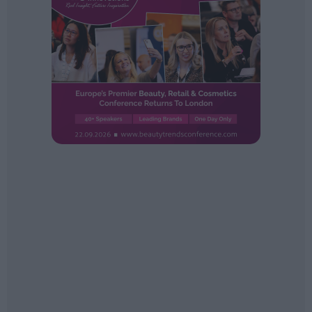
Ferias sectoriales
Formaciones destacadas
Opinión
Revista
INICIAR SESIÓN
Registrarse
EN