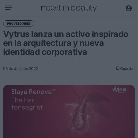
Negocio
PROVEEDORES
Vytrus lanza un activo inspirado
Editorial
en la arquitectura y nueva
Actualidad
identidad corporativa
Economía y sector
Nombramientos
05 de Julio de 2022
Guardar
Entrevistas a directivos
Tendencias
Internacional
Innovación
Ciencia y tecnología
Digitalización
Sostenibilidad