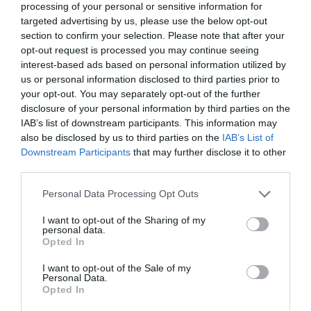
processing of your personal or sensitive information for
embargo, estos enfoques pueden dejar sin tratar el
targeted advertising by us, please use the below opt-out
desequilibrio inmunológico subyacente. C
on
section to confirm your selection. Please note that after your
Toleroxyl™, Vytrus propone una nueva lógica
opt-out request is processed you may continue seeing
cosmética: entrenar la piel, no solo silenciarla
.
interest-based ads based on personal information utilized by
us or personal information disclosed to third parties prior to
Presentamos el Tolerógeno: una nueva categoría
your opt-out. You may separately opt-out of the further
cosmética
disclosure of your personal information by third parties on the
El nuevo activo abre esta nueva categoría (el
IAB’s list of downstream participants. This information may
Tolerógeno) con el objetivo de entrenar el sistema
also be disclosed by us to third parties on the
IAB’s List of
inmunitario de la piel para que desarrolle tolerancia.
Downstream Participants
that may further disclose it to other
En lugar de suprimir la inflamación, educa a las células
third parties.
inmunitarias para que dejen de reaccionar de forma
Personal Data Processing Opt Outs
exagerada ante estímulos inofensivos.
I want to opt-out of the Sharing of my
Toleroxyl™ se ha desarrollado para afrontar este reto
personal data.
Opted In
biológico mediante un mecanismo de alta precisión
basado en el GM-CSF, una proteína humana implicada
I want to opt-out of the Sale of my
Personal Data.
en la diferenciación, la supervivencia y
la
Opted In
programación funcional de las células de