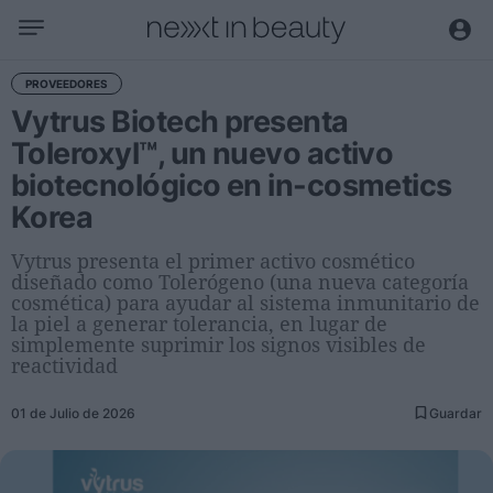
Negocio
PROVEEDORES
Vytrus Biotech presenta
Editorial
Toleroxyl™, un nuevo activo
Actualidad
biotecnológico en in-cosmetics
Economía y sector
Korea
Nombramientos
Entrevistas a directivos
Vytrus presenta el primer activo cosmético
diseñado como Tolerógeno (una nueva categoría
cosmética) para ayudar al sistema inmunitario de
Tendencias
la piel a generar tolerancia, en lugar de
simplemente suprimir los signos visibles de
Internacional
reactividad
Innovación
01 de Julio de 2026
Guardar
Ciencia y tecnología
Digitalización
Sostenibilidad