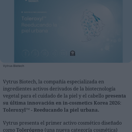
Personas
Moda y Lujo
Lanzamientos
Cosmética
Proveedores
Estética
Vytrus Biotech
Perfumería
Vytrus Biotech, la compañía especializada en
Salud
ingredientes activos derivados de la biotecnología
Moda
vegetal para el cuidado de la piel y el cabello
presenta
Lujo
su última innovación en in-cosmetics Korea 2026
:
Toleroxyl™ - Reeducando la piel urbana.
Eventos
Vytrus presenta el primer activo cosmético diseñado
Agenda de actividades
como
Tolerógeno
(una nueva categoría cosmética)