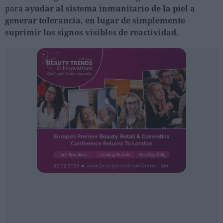
Ferias sectoriales
para
ayudar al sistema inmunitario de la piel a
Formaciones destacadas
generar tolerancia, en lugar de simplemente
suprimir los signos visibles de reactividad.
Opinión
Revista
INICIAR SESIÓN
Registrarse
EN