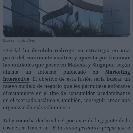
Personas
Moda y Lujo
Lanzamientos
Sede central de L'Oréal
Cosmética
L'Oréal ha decidido redirigir su estrategia en una
Proveedores
parte del continente asiático y apuesta por fusionar
las unidades que posee en Malasia y Singapur
, según
Estética
afirma un informe publicado en
Marketing
Perfumería
Interactive
. El objetivo de esta fusión sería buscar un
Salud
nuevo modelo de negocio que les permitiese enfocarse
Moda
directamente en el tipo de consumidor predominante
en el mercado asiático y, también, conseguir crear una
Lujo
organización más voluminosa.
Eventos
Tal y como ha declarado el portavoz de la gigante de la
Agenda de actividades
cosmética francesa: "
Esta unión permitirá prepararse a