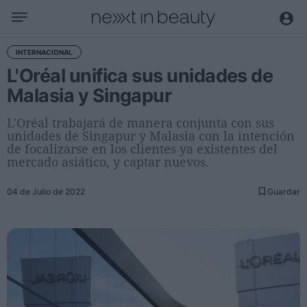
Negocio
INTERNACIONAL
L'Oréal unifica sus unidades de
Editorial
Malasia y Singapur
Actualidad
Economía y sector
L'Oréal trabajará de manera conjunta con sus
unidades de Singapur y Malasia con la intención
Nombramientos
de focalizarse en los clientes ya existentes del
Entrevistas a directivos
mercado asiático, y captar nuevos.
Tendencias
04 de Julio de 2022
Guardar
Internacional
Innovación
Ciencia y tecnología
Digitalización
Sostenibilidad