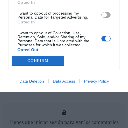
Opted In
Tomas Hruska
ha sido el elegido para liderar los
I want to opt-out of processing my
mercados de Malasia y Singapur, y se encargará
Personal Data for Targeted Advertising.
Opted In
también de supervisar los esfuerzos de transición que
se produzcan de una manera inmediata. Hruska es el
I want to opt-out of Collection, Use,
Retention, Sale, and/or Sharing of my
sustituto de Malek Bekdache, que durante seis años ha
Personal Data that Is Unrelated with the
sido el director general de la firma francesa en Malasia
Purposes for which it was collected.
Opted Out
y que cesó sus funciones recientemente.
CONFIRM
Archivado en
Data Deletion
Data Access
Privacy Policy
Business
Tienes que iniciar sesión para ver los comentarios