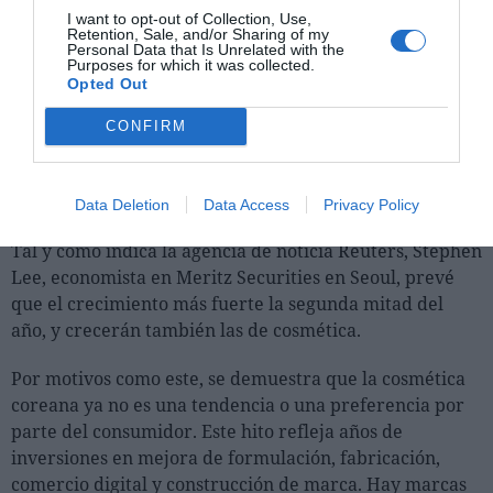
I want to opt-out of Collection, Use,
Retention, Sale, and/or Sharing of my
Personal Data that Is Unrelated with the
Purposes for which it was collected.
Opted Out
CONFIRM
Data Deletion
Data Access
Privacy Policy
Tal y como indica la agencia de noticia Reuters, Stephen
Lee, economista en Meritz Securities en Seoul, prevé
que el crecimiento más fuerte la segunda mitad del
año, y crecerán también las de cosmética.
Por motivos como este, se demuestra que la cosmética
coreana ya no es una tendencia o una preferencia por
parte del consumidor. Este hito refleja años de
inversiones en mejora de formulación, fabricación,
comercio digital y construcción de marca. Hay marcas