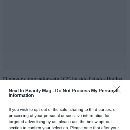
El mayor comprador este 2025 ha sido Estados Unidos,
con unas compras superiores a los 2.200 millones de
Next In Beauty Mag -
Do Not Process My Personal
dólares. Le sigue China, con 2.000 millones de dólares, y
Information
Japón, con 1.100 millones de dólares.
If you wish to opt-out of the sale, sharing to third parties, or
Según señalan los datos compartidos por las
processing of your personal or sensitive information for
autoridades coreanas, el número de destinos de
targeted advertising by us, please use the below opt-out
exportación han crecido hasta un total de 202 países, 30
section to confirm your selection. Please note that after your