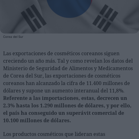
Personas
Moda y Lujo
Corea del Sur
Lanzamientos
Cosmética
Las exportaciones de cosméticos coreanos siguen
Proveedores
creciendo un año más. Tal y como revelan los datos del
Estética
Ministerio de Seguridad de Alimentos y Medicamentos
de Corea del Sur, las exportaciones de cosméticos
Perfumería
coreanos han alcanzado la cifra de 11.400 millones de
Salud
dólares y supone un aumento interanual del 11,8%.
Moda
Referente a las importaciones, estas, decrecen un
2.3% hasta los 1.290 millones de dólares, y por ello,
Lujo
el país ha conseguido un superávit comercial de
10.100 millones de dólares.
Eventos
Agenda de actividades
Los productos cosméticos que lideran estas