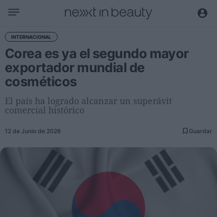
Negocio
INTERNACIONAL
Corea es ya el segundo mayor
Editorial
exportador mundial de
Actualidad
cosméticos
Economía y sector
Nombramientos
El país ha logrado alcanzar un superávit
comercial histórico
Entrevistas a directivos
12 de Junio de 2026
Guardar
Tendencias
Internacional
Innovación
Ciencia y tecnología
Digitalización
Sostenibilidad