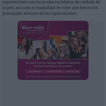
exportaciones son los productos básicos de cuidado de
Ferias sectoriales
la piel, así como el maquillaje de color que fueron los
Formaciones destacadas
principales motores de las exportaciones.
Opinión
Revista
INICIAR SESIÓN
Registrarse
EN