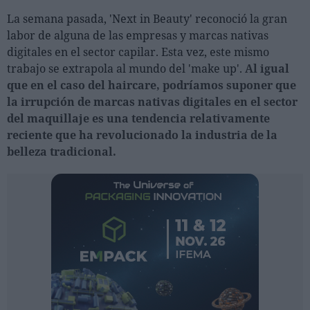
Ferias sectoriales
La semana pasada, 'Next in Beauty' reconoció la gran
Formaciones destacadas
labor de alguna de las empresas y marcas nativas
digitales en el sector capilar. Esta vez, este mismo
Opinión
trabajo se extrapola al mundo del 'make up'.
Al igual
que en el caso del haircare, podríamos suponer que
Revista
la irrupción de marcas nativas digitales en el sector
del maquillaje es una tendencia relativamente
INICIAR SESIÓN
reciente que ha revolucionado la industria de la
Registrarse
belleza tradicional.
EN