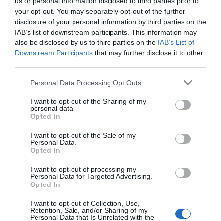
us or personal information disclosed to third parties prior to
años Gerard en una entrevista realizada a '
Hapers
your opt-out. You may separately opt-out of the further
Baazars
'. Gerard y David están de enhorabuena, ya que
disclosure of your personal information by third parties on the
a finales del mes de febrero inauguraron su primer punto
IAB’s list of downstream participants. This information may
de venta físico en la ciudad de Barcelona, en el que
also be disclosed by us to third parties on the
IAB’s List of
cuentan con u laboratorio para hacer gala de su
Downstream Participants
that may further disclose it to other
transparencia y los consumidores puedan observar cómo
third parties.
se elaboran los productos de la firma.
Personal Data Processing Opt Outs
Lylak Beauty
:
co
-
creada por Leticia Sánchez, o más
I want to opt-out of the Sharing of my
personal data.
conocida como
@mycrazymakeup
, esta creadora de
Opted In
contenido 'beauty' también ha dado el salto a
confeccionar su propia marca de maquillaje. Este
I want to opt-out of the Sale of my
Personal Data.
lanzamiento se vio apoyado y respaldado también por
Opted In
'Krash Brands', un incubador y acelerador de marcas
I want to opt-out of processing my
dedicadas al mundo del maquillaje especialmente. 'Lylak
Personal Data for Targeted Advertising.
Beauty' es vegana, cruelty free y nace bajo la premisa de
Opted In
que en el foco del maquillaje te encuentras tú, tu amor
I want to opt-out of Collection, Use,
propio y tu autoestima. Esta marca tan joven (salió hace
Retention, Sale, and/or Sharing of my
escasas dos semanas) ya ha conseguido unos números
Personal Data that Is Unrelated with the