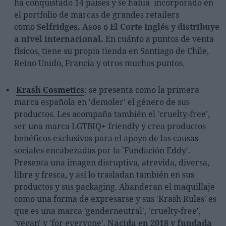
ha conquistado 14 países y se había incorporado en
el portfolio de marcas de grandes retailers
como
Selfridges, Asos
o
El Corte Inglés y distribuye
a nivel internacional.
En cuánto a puntos de venta
físicos, tiene su propia tienda en Santiago de Chile,
Reino Unido, Francia y otros muchos puntos.
Krash Cosmetics
: se presenta como la primera
marca española en 'demoler' el género de sus
productos. Les acompaña también el 'cruelty-free',
ser una marca LGTBIQ+ friendly y crea productos
benéficos exclusivos para el apoyo de las causas
sociales encabezadas por la 'Fundación Eddy'.
Presenta una imagen disruptiva, atrevida, diversa,
libre y fresca, y así lo trasladan también en sus
productos y sus packaging. Abanderan el maquillaje
como una forma de expresarse y sus 'Krash Rules' es
que es una marca 'genderneutral', 'cruelty-free',
'vegan' y 'for everyone'.
Nacida en 2018 y fundada