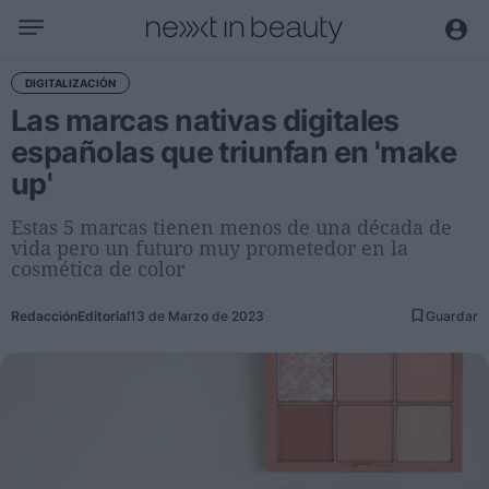
Negocio
DIGITALIZACIÓN
Las marcas nativas digitales
Editorial
españolas que triunfan en 'make
Actualidad
up'
Economía y sector
Nombramientos
Estas 5 marcas tienen menos de una década de
vida pero un futuro muy prometedor en la
Entrevistas a directivos
cosmética de color
Tendencias
Redacción
Editorial
13 de Marzo de 2023
Guardar
Internacional
Innovación
Ciencia y tecnología
Digitalización
Sostenibilidad