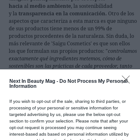
hacia
al
medio ambiente
, la sostenibilidad
y la
transparencia en la comunicación.
Otro de los
aspectos que caracteriza a esta marca es que ninguno
de sus productos tiene menos de un 99% de
productos procedentes de la naturaleza. Sin duda, lo
más relevante de 'Saigu Cosmetics' es que son ellos
los que formulan sus propios productos: "
controlamos
exactamente qué ingredientes metemos, cómo de
sostenibles son las prácticas de cada proveedor, tanto
de materia prima para el producto como para los
envases y el
Next In Beauty Mag -
packaging
Do Not Process My Personal
, y
nos aseguramos que
Information
podemos entrar y salir del laboratorio tantas veces
como sea necesario hasta que nuestros productos
If you wish to opt-out of the sale, sharing to third parties, or
puedan competir con los mejores del mercado
. Es una
processing of your personal or sensitive information for
práctica que no se suele hacer porque es más costosa
targeted advertising by us, please use the below opt-out
que simplemente pedir el producto a un laboratorio
section to confirm your selection. Please note that after your
externo, pero es una de las señas de identidad de Saigu
opt-out request is processed you may continue seeing
y estamos muy orgullosos de ella"
explicaba hace unos
interest-based ads based on personal information utilized by