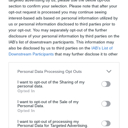
targeted advertising by us, please use the below opt-out
Ferias sectoriales
Regístrate gratuitamente
section to confirm your selection. Please note that after your
para tener acceso ilimitado a
Formaciones destacadas
opt-out request is processed you may continue seeing
interest-based ads based on personal information utilized by
todos los artículos
us or personal information disclosed to third parties prior to
Opinión
your opt-out. You may separately opt-out of the further
Registrarse
Revista
disclosure of your personal information by third parties on the
IAB’s list of downstream participants. This information may
Iniciar sesión
also be disclosed by us to third parties on the
IAB’s List of
INICIAR SESIÓN
Downstream Participants
that may further disclose it to other
third parties.
Registrarse
Personal Data Processing Opt Outs
EN
I want to opt-out of the Sharing of my
Tienes que iniciar sesión para ver los comentarios
personal data.
Opted In
Iniciar sesión
I want to opt-out of the Sale of my
Personal Data.
Opted In
Destacados
I want to opt-out of processing my
Personal Data for Targeted Advertising.