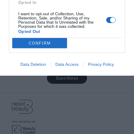
Opted In
I want to opt-out of Collection, Use,
Lo más leído
Retention, Sale, and/or Sharing of my
Personal Data that Is Unrelated with the
Purposes for which it was collected.
Opted Out
CONFIRM
Conviértete en experto/a del
beauty con nuestra newsletter
Suscríbete y te mantendremos informado/a siempre de
Data Deletion
Data Access
Privacy Policy
todo lo que pasa cerca de ti
Suscribirse
Una iniciativa de