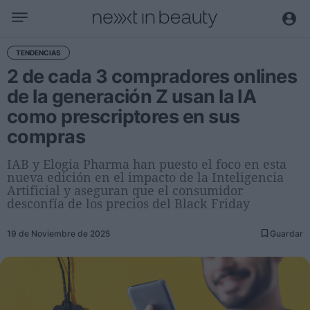
Negocio
TENDENCIAS
2 de cada 3 compradores onlines
Editorial
de la generación Z usan la IA
Actualidad
como prescriptores en sus
Economía y sector
compras
Nombramientos
Entrevistas a directivos
IAB y Elogia Pharma han puesto el foco en esta
nueva edición en el impacto de la Inteligencia
Artificial y aseguran que el consumidor
Tendencias
desconfía de los precios del Black Friday
Internacional
19 de Noviembre de 2025
Guardar
Innovación
Ciencia y tecnología
Digitalización
Sostenibilidad