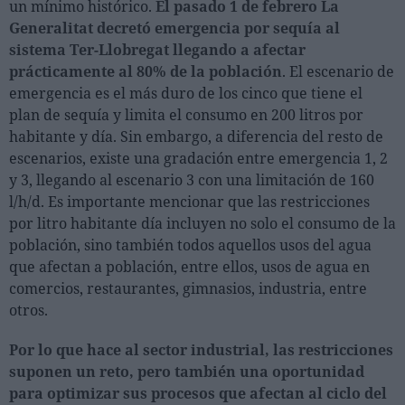
un mínimo histórico.
El pasado 1 de febrero La
Generalitat decretó emergencia por sequía al
Personas
sistema Ter-Llobregat llegando a afectar
prácticamente al 80% de la población
. El escenario de
Moda y Lujo
emergencia es el más duro de los cinco que tiene el
Lanzamientos
plan de sequía y limita el consumo en 200 litros por
habitante y día. Sin embargo, a diferencia del resto de
Cosmética
escenarios, existe una gradación entre emergencia 1, 2
Proveedores
y 3, llegando al escenario 3 con una limitación de 160
Estética
l/h/d. Es importante mencionar que las restricciones
por litro habitante día incluyen no solo el consumo de la
Perfumería
población, sino también todos aquellos usos del agua
Salud
que afectan a población, entre ellos, usos de agua en
Moda
comercios, restaurantes, gimnasios, industria, entre
otros.
Lujo
Por lo que hace al sector industrial, las restricciones
Eventos
suponen un reto, pero también una oportunidad
Agenda de actividades
para optimizar sus procesos que afectan al ciclo del