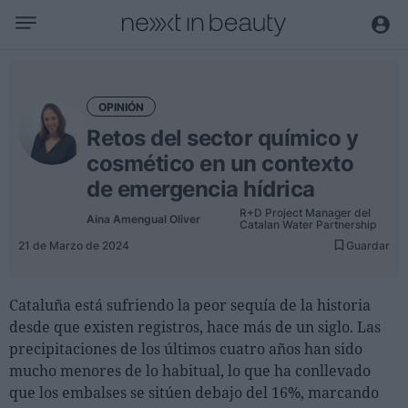
Negocio
Editorial
OPINIÓN
Actualidad
Retos del sector químico y
Economía y sector
cosmético en un contexto
Nombramientos
de emergencia hídrica
Entrevistas a directivos
R+D Project Manager del
Aina Amengual Oliver
Catalan Water Partnership
21 de Marzo de 2024
Guardar
Tendencias
Internacional
Cataluña está sufriendo la peor sequía de la historia
Innovación
desde que existen registros, hace más de un siglo. Las
precipitaciones de los últimos cuatro años han sido
Ciencia y tecnología
mucho menores de lo habitual, lo que ha conllevado
Digitalización
que los embalses se sitúen debajo del 16%, marcando
Sostenibilidad