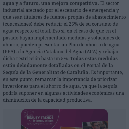
Ferias sectoriales
agua y a futuro, una mejora competitiva.
El sector
industrial afectado por el escenario de emergencia y
Formaciones destacadas
que sean titulares de fuentes propias de abastecimiento
(concesiones) debe reducir el 25% de su consumo de
Opinión
agua respecto el total. Eso sí, en el caso de que en el
Revista
pasado hayan implementado medidas y soluciones de
ahorro, pueden presentar un Plan de ahorro de agua
(PEA) a la Agencia Catalana del Agua (ACA) y rebajar
INICIAR SESIÓN
dicha restricción hasta un 5%.
Todas estas medidas
Registrarse
están debidamente detalladas en el Portal de la
Sequía de la Generalitat de Cataluña.
Es importante,
en este punto, remarcar la importancia de priorizar
EN
inversiones para el ahorro de agua, ya que la sequía
podría suponer en algunas actividades económicas una
disminución de la capacidad productiva.