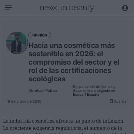
Negocio
Editorial
OPINIÓN
Actualidad
Hacia una cosmética más
Economía y sector
sostenible en 2026: el
Nombramientos
compromiso del sector y el
rol de las certificaciones
Entrevistas a directivos
ecológicas
Tendencias
Responsable de Ventas y
Abraham Pablos
desarrollo de negocio en
Internacional
Ecocert España
19 de Enero de 2026
Guardar
Innovación
Ciencia y tecnología
La industria cosmética afronta un punto de inflexión.
Digitalización
La creciente exigencia regulatoria, el aumento de la
Sostenibilidad