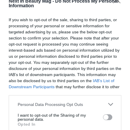
Next In Beauty Mag -
Do Not Process My Personal
ampliamente reconocido en Europa.
Information
Rigurosidad técnica que impulsa formulaciones de
If you wish to opt-out of the sale, sharing to third parties, or
alta calidad.
processing of your personal or sensitive information for
Cómo estas certificaciones ayudan a posicionarse
targeted advertising by us, please use the below opt-out
como líder en sostenibilidad para 2026
section to confirm your selection. Please note that after your
El mercado de 2026 estará definido por consumidores
opt-out request is processed you may continue seeing
que no solo buscan productos efectivos, sino también
interest-based ads based on personal information utilized by
us or personal information disclosed to third parties prior to
seguros, responsables y avalados por normas exigentes.
your opt-out. You may separately opt-out of the further
COSMOS y NATRUE permiten:
disclosure of your personal information by third parties on the
IAB’s list of downstream participants. This information may
Adoptar estándares sólidos que generan confianza.
also be disclosed by us to third parties on the
IAB’s List of
Integrar sostenibilidad desde la formulación hasta el
Downstream Participants
that may further disclose it to other
envasado.
third parties.
Comunicar con transparencia y evitar prácticas
Personal Data Processing Opt Outs
engañosas.
I want to opt-out of the Sharing of my
Alinear el portafolio con tendencias regulatorias
personal data.
emergentes.
Opted In