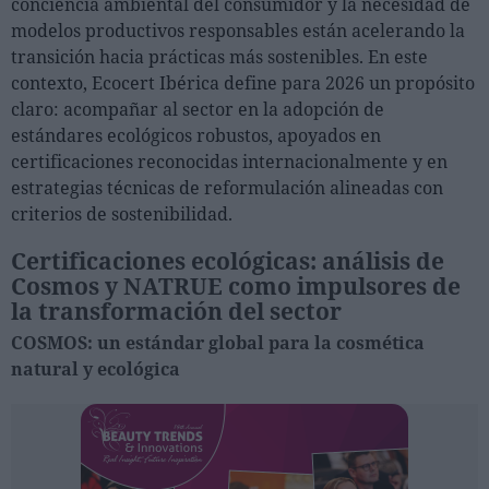
conciencia ambiental del consumidor y la necesidad de
modelos productivos responsables están acelerando la
Personas
transición hacia prácticas más sostenibles. En este
contexto, Ecocert Ibérica define para 2026 un propósito
Moda y Lujo
claro: acompañar al sector en la adopción de
Lanzamientos
estándares ecológicos robustos, apoyados en
certificaciones reconocidas internacionalmente y en
Cosmética
estrategias técnicas de reformulación alineadas con
Proveedores
criterios de sostenibilidad.
Estética
Certificaciones ecológicas: análisis de
Perfumería
Cosmos y NATRUE como impulsores de
Salud
la transformación del sector
Moda
COSMOS: un estándar global para la cosmética
natural y ecológica
Lujo
Eventos
Agenda de actividades