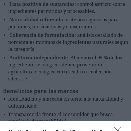
Lista positiva de sustancias
: control estricto sobre
ingredientes permitidos y procesables.
Naturalidad reforzada
: criterios rigurosos para
perfumes, tensioactivos y conservantes.
Coherencia de formulación
: análisis detallado de
porcentajes mínimos de ingredientes naturales según
la categoría.
Auditoria independiente
: Al menos el 95 % de los
ingredientes ecológicos deben provenir de
agricultura ecológica certificada o recolección
silvestre.
Beneficios para las marcas
Identidad muy marcada en torno a la naturalidad y
autenticidad.
Transparencia frente al consumidor que busca
simplicidad y trazabilidad.
Visibilidad internacional dentro de un estándar