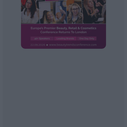
Ferias sectoriales
Formaciones destacadas
Opinión
Revista
INICIAR SESIÓN
Registrarse
EN