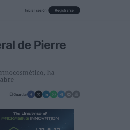
Iniciar sesión
Registrarse
Eventos
Opinión
Revista
al de Pierre
dermocosmético, ha
Fabre
Guardar