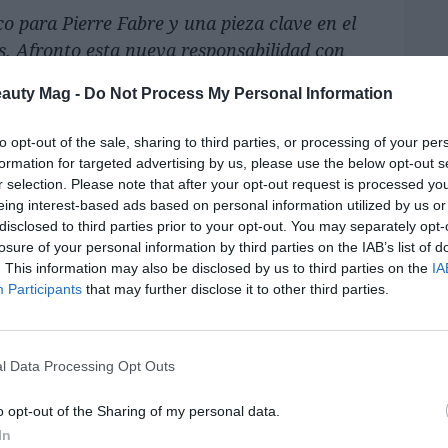
o para Pierre Fabre y una pieza clave en el
es. Afronto esta nueva responsabilidad con
eguir impulsando el crecimiento sostenible de
eauty Mag -
Do Not Process My Personal Information
on el apoyo de nuestro equipo humano e
Lo m
ón con los profesionales sanitarios y los
to opt-out of the sale, sharing to third parties, or processing of your per
 Bergonzi. El nuevo director general ha
formation for targeted advertising by us, please use the below opt-out s
o para seguir fomentando la innovación y
r selection. Please note that after your opt-out request is processed y
eing interest-based ads based on personal information utilized by us or
 compañía: “cada vez que cuidamos de una
disclosed to third parties prior to your opt-out. You may separately opt-
ndo sea mejor”.
losure of your personal information by third parties on the IAB’s list of
. This information may also be disclosed by us to third parties on the
IA
ia en los sectores farmacéutico y
Participants
that may further disclose it to other third parties.
zi ha desarrollado una amplia trayectoria
Fabre, ocupando otros puestos de liderazgo y
eamérica, Latinoamérica y Asia-Pacífico.
l Data Processing Opt Outs
neral de Pierre Fabre España, ocupaba el
o opt-out of the Sharing of my personal data.
In
sia-Pacífico, donde lideraba el desarrollo de