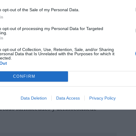
rmocosmética en la región.
o opt-out of the Sale of my Personal Data.
In
ral de Pierre Fabre Pharma & Dermo-
 de su carrera en la compañía, también ha
to opt-out of processing my Personal Data for Targeted
ing.
ector general en Bulgaria, director de
In
Cuentas en Francia y director de Marketing
o opt-out of Collection, Use, Retention, Sale, and/or Sharing
r en Farmacia, cuenta además con un MBA en
ersonal Data that Is Unrelated with the Purposes for which it
lected.
-Marseille Graduate School of Management –
Out
CONFIRM
ional, su profundo conocimiento de la
derar equipos estratégicos serán claves para
Data Deletion
Data Access
Privacy Policy
iento de la compañía en España y
ercado farmacéutico y dermocosmétic