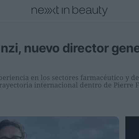
cional
Innovación
Personas
Moda y Lujo
Lanzamientos
zi, nuevo director gener
eriencia en los sectores farmacéutico y 
rayectoria internacional dentro de Pierre 