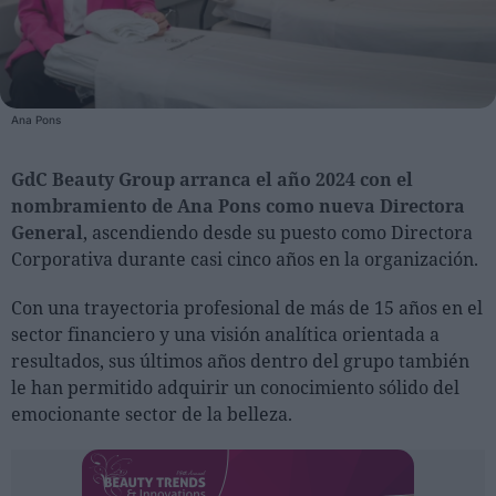
Personas
Moda y Lujo
Ana Pons
Lanzamientos
Cosmética
GdC Beauty Group arranca el año 2024 con el
nombramiento de Ana Pons como nueva Directora
Proveedores
General
, ascendiendo desde su puesto como Directora
Estética
Corporativa durante casi cinco años en la organización.
Perfumería
Con una trayectoria profesional de más de 15 años en el
Salud
sector financiero y una visión analítica orientada a
Moda
resultados, sus últimos años dentro del grupo también
Lujo
le han permitido adquirir un conocimiento sólido del
emocionante sector de la belleza.
Eventos
Agenda de actividades