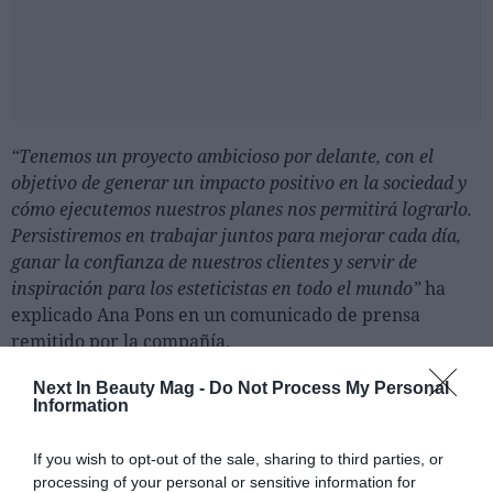
“Tenemos un proyecto ambicioso por delante, con el
objetivo de generar un impacto positivo en la sociedad y
cómo ejecutemos nuestros planes nos permitirá lograrlo.
Persistiremos en trabajar juntos para mejorar cada día,
ganar la confianza de nuestros clientes y servir de
inspiración para los esteticistas en todo el mundo”
ha
explicado Ana Pons en un comunicado de prensa
remitido por la compañía.
Germaine de Capuccini, la marca número uno de
Next In Beauty Mag -
Do Not Process My Personal
Information
cosméticos profesionales en España y en varios
mercados europeos y latinoamericanos, forma parte de
If you wish to opt-out of the sale, sharing to third parties, or
GdC Beauty Group. Tiene una sólida presencia
processing of your personal or sensitive information for