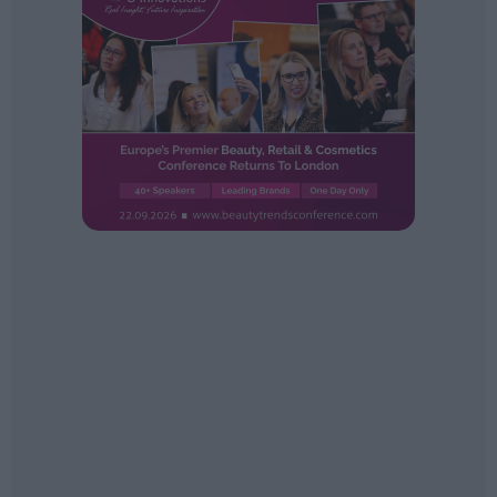
Ferias sectoriales
Formaciones destacadas
Opinión
Revista
INICIAR SESIÓN
Registrarse
EN