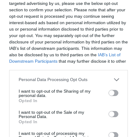
internacional en más de 80 países a través de
targeted advertising by us, please use the below opt-out
distribuidores y un total de seis filiales: Italia, Bélgica,
section to confirm your selection. Please note that after your
Reino Unido, República Dominicana, Colombia y
opt-out request is processed you may continue seeing
Estados Unidos.
interest-based ads based on personal information utilized by
us or personal information disclosed to third parties prior to
your opt-out. You may separately opt-out of the further
disclosure of your personal information by third parties on the
IAB’s list of downstream participants. This information may
also be disclosed by us to third parties on the
IAB’s List of
Downstream Participants
that may further disclose it to other
third parties.
Personal Data Processing Opt Outs
I want to opt-out of the Sharing of my
personal data.
Opted In
I want to opt-out of the Sale of my
Personal Data.
Opted In
I want to opt-out of processing my