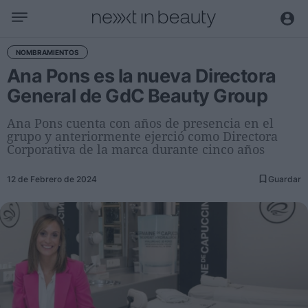
Negocio
NOMBRAMIENTOS
Ana Pons es la nueva Directora
Editorial
General de GdC Beauty Group
Actualidad
Economía y sector
Ana Pons cuenta con años de presencia en el
grupo y anteriormente ejerció como Directora
Nombramientos
Corporativa de la marca durante cinco años
Entrevistas a directivos
12 de Febrero de 2024
Guardar
Tendencias
Internacional
Innovación
Ciencia y tecnología
Digitalización
Sostenibilidad