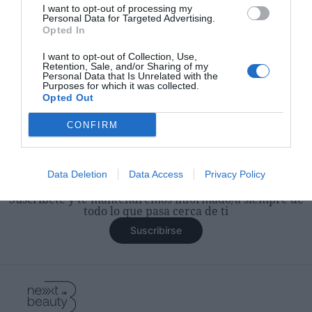
comentarios
I want to opt-out of processing my
Personal Data for Targeted Advertising.
Iniciar sesión
Opted In
I want to opt-out of Collection, Use,
Retention, Sale, and/or Sharing of my
Personal Data that Is Unrelated with the
Destacados
Purposes for which it was collected.
Opted Out
CONFIRM
Conviértete en experto/a del
Data Deletion
Data Access
Privacy Policy
beauty con nuestra newsletter
Suscríbete y te mantendremos informado/a siempre de
todo lo que pasa cerca de ti
Suscribirse