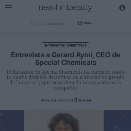
Negocio
En colaboración con
Editorial
Actualidad
ENTREVISTAS A DIRECTIVOS
Economía y sector
Entrevista a Gerard Aymi, CEO de
Nombramientos
Special Chemicals
Entrevistas a directivos
El dirigente de Special Chemicals ha hablado sobre
la nueva división de activos de elaboración propia
de la marca y qué peso tiene la innovación en la
Tendencias
compañía
Internacional
09 de Abril de 2024
Guardar
Innovación
Ciencia y tecnología
Digitalización
Sostenibilidad