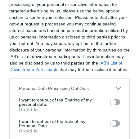
Regístrate gratuitamente para
Ferias sectoriales
processing of your personal or sensitive information for
tener acceso ilimitado a todos
targeted advertising by us, please use the below opt-out
Formaciones destacadas
los artículos
section to confirm your selection. Please note that after your
opt-out request is processed you may continue seeing
Opinión
Registrarse
interest-based ads based on personal information utilized by
us or personal information disclosed to third parties prior to
Revista
Iniciar sesión
your opt-out. You may separately opt-out of the further
disclosure of your personal information by third parties on the
INICIAR SESIÓN
IAB’s list of downstream participants. This information may
also be disclosed by us to third parties on the
IAB’s List of
Registrarse
Relacionados
Downstream Participants
that may further disclose it to other
third parties.
Special Chemicals crea una nueva división
de activos
EN
Personal Data Processing Opt Outs
I want to opt-out of the Sharing of my
personal data.
Opted In
I want to opt-out of the Sale of my
Personal Data.
Opted In
Tienes que iniciar sesión para ver los