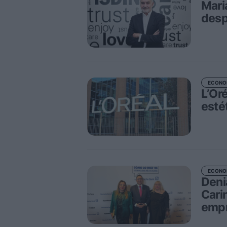
Mari
desp
ECONO
L’Or
esté
ECONO
Deni
Carin
empr