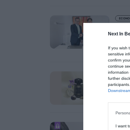
ECONO
meso
deci
Next In B
será
perm
If you wish 
botu
sensitive in
confirm you
continue se
information 
ECONO
further disc
LVMH
participants
y re
Downstream 
nich
Persona
ECONO
I want t