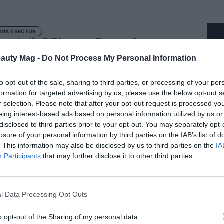
MÍA Y SECTOR
estetic® Pharma Group da un paso
sivo en su evolución farmacéutica y
eauty Mag -
Do Not Process My Personal Information
 el primer laboratorio español con
isos para comercializar una toxina
to opt-out of the sale, sharing to third parties, or processing of your per
línica en Europa
formation for targeted advertising by us, please use the below opt-out s
r selection. Please note that after your opt-out request is processed y
eing interest-based ads based on personal information utilized by us or
disclosed to third parties prior to your opt-out. You may separately opt-
MÍA Y SECTOR
losure of your personal information by third parties on the IAB’s list of
 entra en el capital de BDK Parfums
. This information may also be disclosed by us to third parties on the
IA
fuerza su apuesta por la perfumería
Participants
that may further disclose it to other third parties.
o
l Data Processing Opt Outs
MÍA Y SECTOR
o opt-out of the Sharing of my personal data.