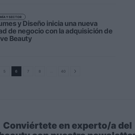
MÍA Y SECTOR
umes y Diseño inicia una nueva
ad de negocio con la adquisición de
ve Beauty
5
6
7
8
…
40
Conviértete en experto/a del