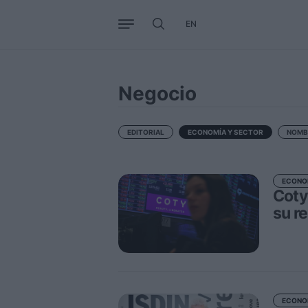
EN
Negocio
Tendencias
Interna
Negocio
EDITORIAL
ECONOMÍA Y SECTOR
NOMB
ECONO
Coty
su r
ECONO