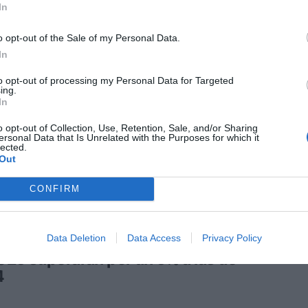
r sin compromiso: naturalidad, ética
In
Y como nuevo estándar
o opt-out of the Sale of my Personal Data.
In
to opt-out of processing my Personal Data for Targeted
ing.
In
MÍA Y SECTOR
exportaciones de cosmética
o opt-out of Collection, Use, Retention, Sale, and/or Sharing
ana, a punto de superar a las
ersonal Data that Is Unrelated with the Purposes for which it
lected.
dounidenses
Out
CONFIRM
MÍA Y SECTOR
Data Deletion
Data Access
Privacy Policy
ventas de perfumería y cosmética
025 superarán por un 5% a las de
4