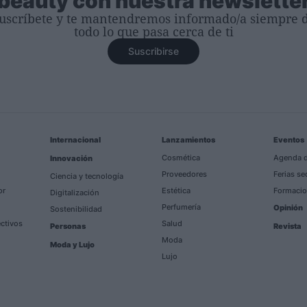
beauty con nuestra newslette
uscríbete y te mantendremos informado/a siempre 
todo lo que pasa cerca de ti
Suscribirse
Internacional
Lanzamientos
Eventos
Cosmética
Agenda d
Innovación
Proveedores
Ferias se
Ciencia y tecnología
or
Estética
Formacio
Digitalización
Perfumería
Opinión
Sostenibilidad
ectivos
Salud
Personas
Revista
Moda
Moda y Lujo
Lujo