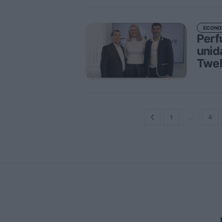
ECONO
Perf
unid
Twel
1
…
4