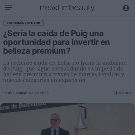
Negocio
ECONOMÍA Y SECTOR
¿Sería la caída de Puig una
Editorial
oportunidad para invertir en
Actualidad
belleza premium?
Economía y sector
Nombramientos
La reciente caída en bolsa no frena la ambición
de Puig, que sigue consolidando su imperio de
Entrevistas a directivos
belleza premium a través de marcas icónicas y
nuevas categorías en expansión
Tendencias
17 de Septiembre de 2025
Guardar
Internacional
Innovación
Ciencia y tecnología
Digitalización
Sostenibilidad