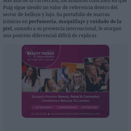
Más allá de la corrección, los analistas coinciden en que
Ferias sectoriales
Puig sigue siendo un valor de referencia dentro del
Formaciones destacadas
sector de belleza y lujo. Su portafolio de marcas
icónicas en
perfumería, maquillaje y cuidado de la
Opinión
piel
, sumado a su presencia internacional, le otorgan
una posición diferencial difícil de replicar.
Revista
INICIAR SESIÓN
Registrarse
EN