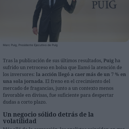
Personas
Moda y Lujo
Lanzamientos
Cosmética
Marc Puig, Presidente Ejecutivo de Puig
Proveedores
Tras la publicación de sus últimos resultados,
Puig
ha
Estética
sufrido un retroceso en bolsa que llamó la atención de
Perfumería
los inversores:
la acción llegó a caer más de un 7 % en
Salud
una sola jornada
. El freno en el crecimiento del
mercado de fragancias, junto a un contexto menos
Moda
favorable en divisas, fue suficiente para despertar
Lujo
dudas a corto plazo.
Eventos
Un negocio sólido detrás de la
volatilidad
Agenda de actividades