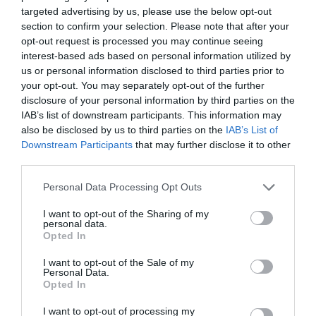
interesante frente a los niveles actuales. Para muchos
targeted advertising by us, please use the below opt-out
expertos, la reciente corrección no refleja debilidad
section to confirm your selection. Please note that after your
estructural, sino un ajuste en expectativas tras meses
opt-out request is processed you may continue seeing
de fuerte revalorización.
interest-based ads based on personal information utilized by
us or personal information disclosed to third parties prior to
Sin embargo, hay factores a vigilar: la alta dependencia
your opt-out. You may separately opt-out of the further
del negocio de fragancias, un entorno competitivo cada
disclosure of your personal information by third parties on the
IAB’s list of downstream participants. This information may
vez más intenso, y la presión que ejercen los costes y los
also be disclosed by us to third parties on the
IAB’s List of
movimientos del euro/dólar sobre sus márgenes.
Downstream Participants
that may further disclose it to other
También se espera una segunda mitad del año con
third parties.
crecimientos más moderados.
Personal Data Processing Opt Outs
I want to opt-out of the Sharing of my
personal data.
Opted In
I want to opt-out of the Sale of my
Personal Data.
Opted In
I want to opt-out of processing my