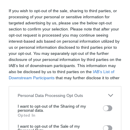
contacto con personas que forman parte de Revlon
para hablar sobre el asunto.
If you wish to opt-out of the sale, sharing to third parties, or
processing of your personal or sensitive information for
¿Quién es Mukesh Ambani?
targeted advertising by us, please use the below opt-out
Mukesh Ambani es un hombre nacido en Adén, India,
section to confirm your selection. Please note that after your
en el 1957. Es un
prestigioso empresario e ingeniero
opt-out request is processed you may continue seeing
interest-based ads based on personal information utilized by
de la India
. Además, es el presidente, director general
us or personal information disclosed to third parties prior to
y el mayor accionista de
Reliance Industries, que es la
your opt-out. You may separately opt-out of the further
mayor compañía india del sector privado
.
disclosure of your personal information by third parties on the
IAB’s list of downstream participants. This information may
also be disclosed by us to third parties on the
IAB’s List of
Downstream Participants
that may further disclose it to other
third parties.
Personal Data Processing Opt Outs
I want to opt-out of the Sharing of my
personal data.
Opted In
I want to opt-out of the Sale of my