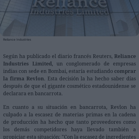
Personas
Moda y Lujo
Lanzamientos
Reliance Industries
Cosmética
Según ha publicado el diario francés Reuters,
Reliance
Proveedores
Industries Limited
, un conglomerado de empresas
Estética
indias con sede en Bombai, estaría estudiando
comprar
Perfumería
la firma Revlon
. Esta decisión la ha hecho saber días
después de que el gigante cosmético estadounidense se
Salud
declarara en bancarrota.
Moda
Lujo
En cuanto a su situación en bancarrota, Revlon ha
culpado a la escasez de materias primas en la cadena
Eventos
de producción ha hecho que tanto proveedores como
los demás competidores haya llevado también a
Agenda de actividades
propiciar esta situación: "Con la escasez de ingredientes