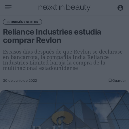
Negocio
ECONOMÍA Y SECTOR
Reliance Industries estudia
Editorial
comprar Revlon
Actualidad
Economía y sector
Escasos días después de que Revlon se declarase
en bancarrota, la compañía India Reliance
Nombramientos
Industries Limited baraja la compra de la
Entrevistas a directivos
multinacional estadounidense
Tendencias
30 de Junio de 2022
Guardar
Internacional
Innovación
Ciencia y tecnología
Digitalización
Sostenibilidad