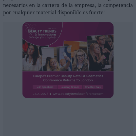
Ferias sectoriales
necesarios en la cartera de la empresa, la competencia
Formaciones destacadas
por cualquier material disponible es fuerte".
Opinión
Revista
INICIAR SESIÓN
Registrarse
EN