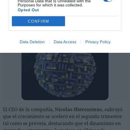
Personal Data that Is Unrelated with the
Purposes for which it was collected.
Opted Out
CONFIRM
Data Deletion
Data Access
Privacy Policy
El CEO de la compañía,
Nicolas Hieronimus
, subrayó
que el crecimiento se aceleró en el segundo trimestre
tal como se preveía, destacando que el dinamismo en