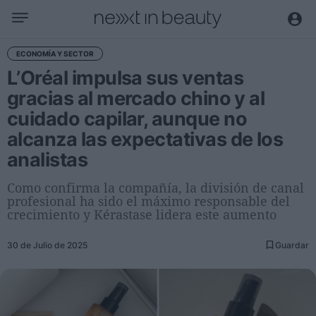
Negocio
ECONOMÍA Y SECTOR
L’Oréal impulsa sus ventas
Editorial
gracias al mercado chino y al
Actualidad
cuidado capilar, aunque no
Economía y sector
alcanza las expectativas de los
Nombramientos
analistas
Entrevistas a directivos
Como confirma la compañía, la división de canal
Tendencias
profesional ha sido el máximo responsable del
crecimiento y Kérastase lidera este aumento
Internacional
30 de Julio de 2025
Guardar
Innovación
Ciencia y tecnología
Digitalización
Sostenibilidad