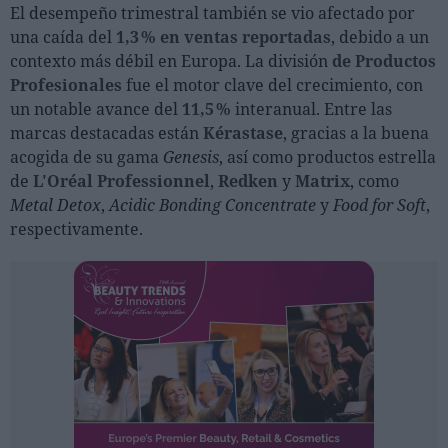
Ferias sectoriales
El desempeño trimestral también se vio afectado por
una caída del
1,3 % en ventas reportadas
, debido a un
Formaciones destacadas
contexto más débil en Europa. La división
de Productos
Profesionales
fue el motor clave del crecimiento, con
Opinión
un notable avance del
11,5 %
interanual. Entre las
Revista
marcas destacadas están
Kérastase
, gracias a la buena
acogida de su gama
Genesis
, así como productos estrella
de
L'Oréal Professionnel
INICIAR SESIÓN
,
Redken
y
Matrix
, como
Metal Detox
,
Acidic Bonding Concentrate
y
Food for Soft
,
Registrarse
respectivamente.
EN