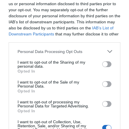
us or personal information disclosed to third parties prior to
contracción del
8,8 %
, el resurgimiento de la demanda
your opt-out. You may separately opt-out of the further
en China continental permitió amortiguar ese impacto,
disclosure of your personal information by third parties on the
lo que resultó en una evolución positiva general.
IAB’s list of downstream participants. This information may
also be disclosed by us to third parties on the
IAB’s List of
En el primer semestre de 2025, L'Oréal logró un
Downstream Participants
that may further disclose it to other
aumento del
3 %
en ventas acumuladas, alcanzando los
third parties.
22.400 millones de euros
.
Personal Data Processing Opt Outs
I want to opt-out of the Sharing of my
personal data.
Opted In
I want to opt-out of the Sale of my
Personal Data.
Opted In
I want to opt-out of processing my
Personal Data for Targeted Advertising.
Opted In
I want to opt-out of Collection, Use,
Retention, Sale, and/or Sharing of my