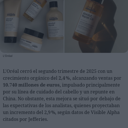
Personas
Moda y Lujo
Lanzamientos
Cosmética
Proveedores
L'Oréal
Estética
L'Oréal cerró el segundo trimestre de 2025 con un
Perfumería
crecimiento orgánico del
2,4 %
, alcanzando ventas por
Salud
10.740 millones de euros
, impulsado principalmente
Moda
por su línea de cuidado del cabello y un repunte en
Lujo
China. No obstante, esta mejora se situó por debajo de
las expectativas de los analistas, quienes proyectaban
Eventos
un incremento del 2,9 %, según datos de Visible Alpha
citados por Jefferies.
Agenda de actividades