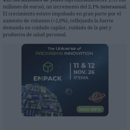
Ferias sectoriales
millones de euros), un incremento del
2,1% interanual
.
Formaciones destacadas
El crecimiento estuvo impulsado en gran parte por el
aumento de volumen (+2,0%), reflejando la fuerte
Opinión
demanda en cuidado capilar, cuidado de la piel y
productos de salud personal.
Revista
INICIAR SESIÓN
Registrarse
EN