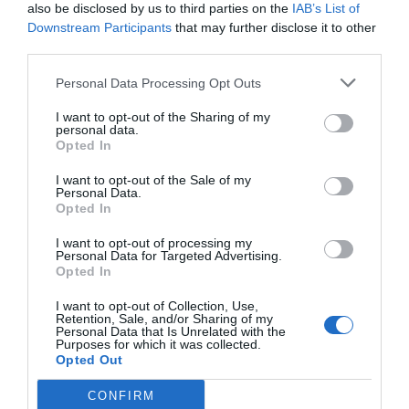
also be disclosed by us to third parties on the
IAB’s List of
Downstream Participants
that may further disclose it to other
third parties.
Personal Data Processing Opt Outs
I want to opt-out of the Sharing of my
personal data.
Opted In
I want to opt-out of the Sale of my
Personal Data.
Opted In
I want to opt-out of processing my
Personal Data for Targeted Advertising.
Opted In
I want to opt-out of Collection, Use,
Retention, Sale, and/or Sharing of my
Personal Data that Is Unrelated with the
Purposes for which it was collected.
Opted Out
Cosmética: la categoría que marcó el año por su gran
CONFIRM
dinamismo