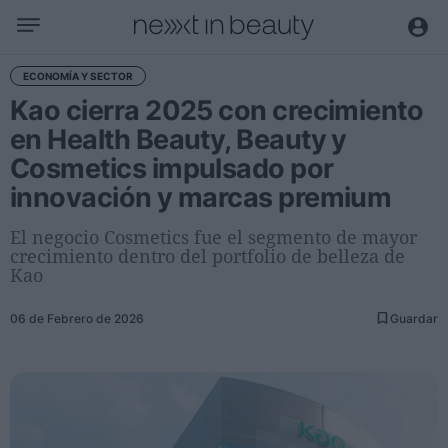
Negocio
ECONOMÍA Y SECTOR
Kao cierra 2025 con crecimiento
Editorial
en Health Beauty, Beauty y
Actualidad
Cosmetics impulsado por
Economía y sector
innovación y marcas premium
Nombramientos
Entrevistas a directivos
El negocio Cosmetics fue el segmento de mayor
crecimiento dentro del portfolio de belleza de
Kao
Tendencias
Internacional
06 de Febrero de 2026
Guardar
Innovación
Ciencia y tecnología
Digitalización
Sostenibilidad