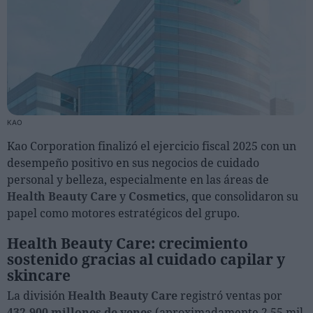
Personas
Moda y Lujo
Lanzamientos
Cosmética
KAO
Proveedores
Kao Corporation finalizó el ejercicio fiscal 2025 con un
Estética
desempeño positivo en sus negocios de cuidado
Perfumería
personal y belleza, especialmente en las áreas de
Health Beauty Care
y
Cosmetics
, que consolidaron su
Salud
papel como motores estratégicos del grupo.
Moda
Lujo
Health Beauty Care: crecimiento
sostenido gracias al cuidado capilar y
skincare
Eventos
La división
Health Beauty Care
registró ventas por
Agenda de actividades
432.900 millones de yenes
(aproximadamente 2.55 mil