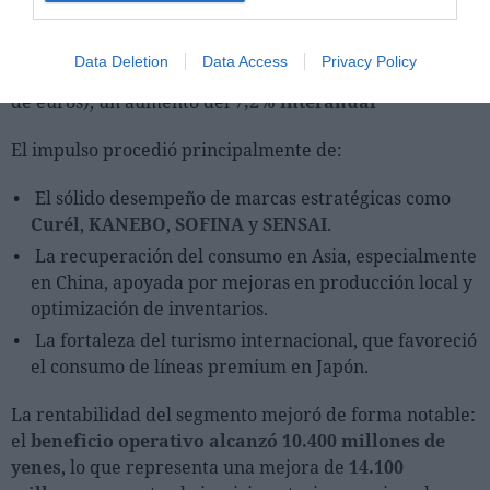
El negocio
Cosmetics
fue el segmento de mayor
crecimiento dentro del portfolio de belleza de Kao, con
Data Deletion
Data Access
Privacy Policy
ventas de
261.600 millones de yenes
(1.54 mil millones
de euros), un aumento del
7,2% interanual
El impulso procedió principalmente de:
El sólido desempeño de marcas estratégicas como
Curél
,
KANEBO
,
SOFINA
y
SENSAI
.
La recuperación del consumo en Asia, especialmente
en China, apoyada por mejoras en producción local y
optimización de inventarios.
La fortaleza del turismo internacional, que favoreció
el consumo de líneas premium en Japón.
La rentabilidad del segmento mejoró de forma notable:
el
beneficio operativo alcanzó 10.400 millones de
yenes
, lo que representa una mejora de
14.100