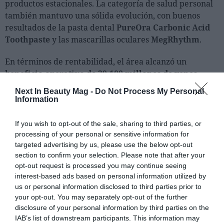
productos estacionales. La categoría de salud personal
también mantuvo una sólida evolución, con buenos
resultados de la pasta dental
PureOra Carbonic Acid
Toothpaste
y las mascarillas oculares
MegRhythm
.
En términos de rentabilidad, el área alcanzó un
beneficio operativo de 39.100 millones de yenes
(aprox.
230 millones de euros) lo que supone un
Next In Beauty Mag -
Do Not Process My Personal
incremento de
4.700 millones
respecto al ejercicio
Information
anterior.
If you wish to opt-out of the sale, sharing to third parties, or
processing of your personal or sensitive information for
targeted advertising by us, please use the below opt-out
section to confirm your selection. Please note that after your
opt-out request is processed you may continue seeing
interest-based ads based on personal information utilized by
us or personal information disclosed to third parties prior to
your opt-out. You may separately opt-out of the further
disclosure of your personal information by third parties on the
IAB’s list of downstream participants. This information may