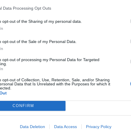
l Data Processing Opt Outs
o opt-out of the Sharing of my personal data.
In
r sesión para ver los comentarios
o opt-out of the Sale of my Personal Data.
Iniciar sesión
In
to opt-out of processing my Personal Data for Targeted
Lo m
ing.
In
o opt-out of Collection, Use, Retention, Sale, and/or Sharing
ersonal Data that Is Unrelated with the Purposes for which it
lected.
Out
CONFIRM
Data Deletion
Data Access
Privacy Policy