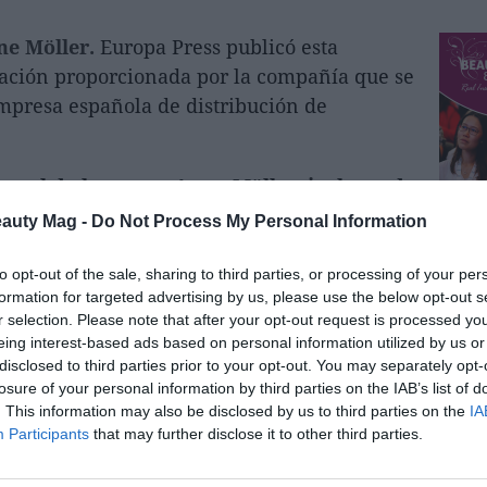
e Möller.
Europa Press publicó esta
mación proporcionada por la compañía que se
mpresa española de distribución de
tegral de la marca Anna Möller, incluyendo
to, la producción, la estrategia de
eauty Mag -
Do Not Process My Personal Information
n.
to opt-out of the sale, sharing to third parties, or processing of your per
española, es
"una operación que supone un
formation for targeted advertising by us, please use the below opt-out s
r selection. Please note that after your opt-out request is processed y
que fortalece su porfolio con una nueva marca
eing interest-based ads based on personal information utilized by us or
us actuales categorías de negocio ampliando
disclosed to third parties prior to your opt-out. You may separately opt-
losure of your personal information by third parties on the IAB’s list of
. This information may also be disclosed by us to third parties on the
IA
 41 marcas. Entre ellas, ahora están Anne
Participants
that may further disclose it to other third parties.
as y Montblanc.