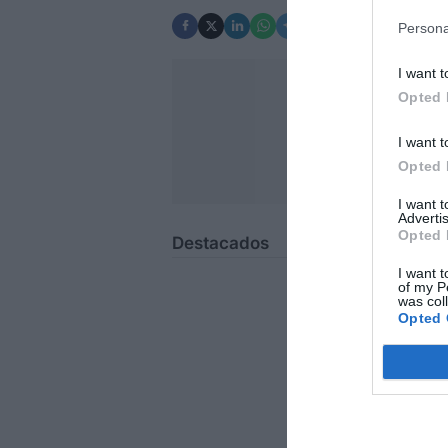
Persona
I want t
Opted 
Tienes que inicia
I want t
Opted 
I want 
Advertis
Opted 
Destacados
I want t
of my P
was col
Opted 