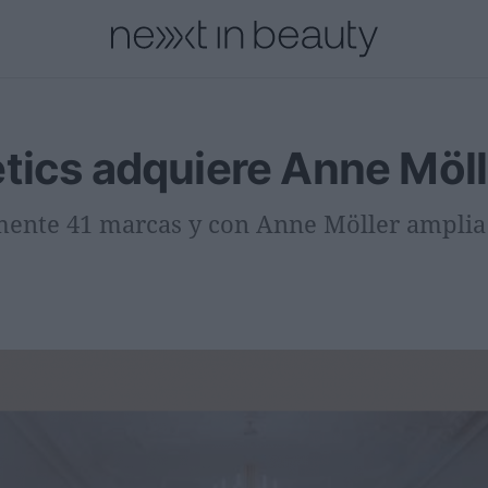
cional
Innovación
Personas
Moda y Lujo
Lanzamientos
tics adquiere Anne Möll
mente 41 marcas y con Anne Möller amplia