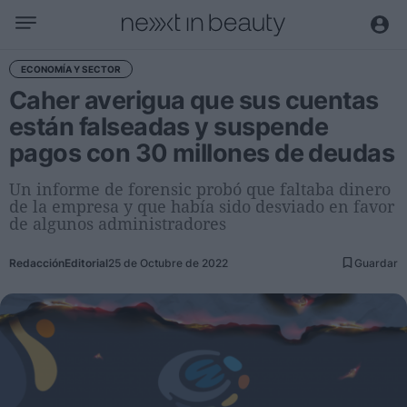
Negocio
ECONOMÍA Y SECTOR
Caher averigua que sus cuentas
Editorial
están falseadas y suspende
Actualidad
pagos con 30 millones de deudas
Economía y sector
Nombramientos
Un informe de forensic probó que faltaba dinero
de la empresa y que había sido desviado en favor
Entrevistas a directivos
de algunos administradores
Tendencias
Redacción
Editorial
25 de Octubre de 2022
Guardar
Internacional
Innovación
Ciencia y tecnología
Digitalización
Sostenibilidad