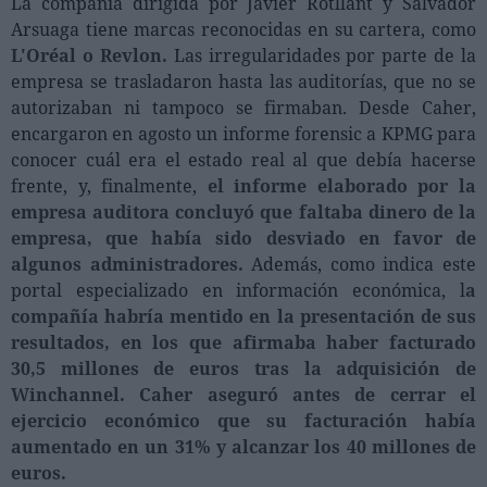
La compañía dirigida por Javier Rotllant y Salvador
Ferias sectoriales
Arsuaga tiene marcas reconocidas en su cartera, como
Formaciones destacadas
L'Oréal o Revlon.
Las irregularidades por parte de la
empresa se trasladaron hasta las auditorías, que no se
Opinión
autorizaban ni tampoco se firmaban. Desde Caher,
encargaron en agosto un informe forensic a KPMG para
Revista
conocer cuál era el estado real al que debía hacerse
frente, y, finalmente,
el informe elaborado por la
INICIAR SESIÓN
empresa auditora concluyó que faltaba dinero de la
Registrarse
empresa, que había sido desviado en favor de
algunos administradores.
Además, como indica este
portal especializado en información económica, l
a
EN
compañía habría mentido en la presentación de sus
resultados, en los que afirmaba haber facturado
30,5 millones de euros tras la adquisición de
Winchannel. Caher aseguró antes de cerrar el
ejercicio económico que su facturación había
aumentado en un 31% y alcanzar los 40 millones de
euros.