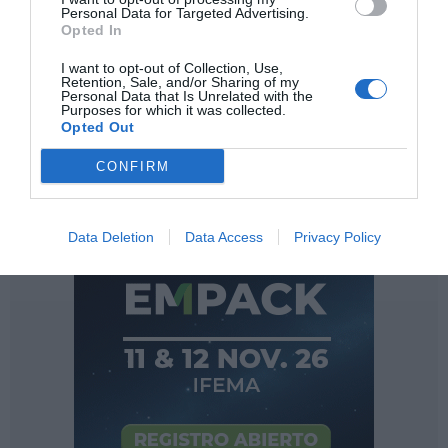
firma de outsourcing que es líder en su sector y cuenta
Personal Data for Targeted Advertising.
Opted In
con 10 delegaciones en España y Portugal, 18 almacenes
y más de 500 vehículos.
I want to opt-out of Collection, Use,
Retention, Sale, and/or Sharing of my
Personal Data that Is Unrelated with the
Purposes for which it was collected.
Opted Out
CONFIRM
Data Deletion
Data Access
Privacy Policy