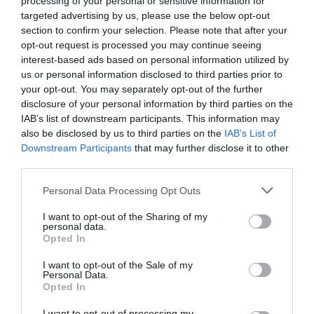
processing of your personal or sensitive information for
targeted advertising by us, please use the below opt-out
section to confirm your selection. Please note that after your
opt-out request is processed you may continue seeing
interest-based ads based on personal information utilized by
us or personal information disclosed to third parties prior to
your opt-out. You may separately opt-out of the further
disclosure of your personal information by third parties on the
IAB’s list of downstream participants. This information may
also be disclosed by us to third parties on the
IAB’s List of
Suma Capital, que participa en Caher desde 2018 y se
Downstream Participants
that may further disclose it to other
hizo con el 30% de la compañía, se ha querellado contra
third parties.
Sergio Herrejón, el que fue director financiero y
Personal Data Processing Opt Outs
consejero, y también contra Arsuaga, que es socio y
consejero delegado de Caher.
I want to opt-out of the Sharing of my
personal data.
KPMG anda en la búsqueda de un nuevo inversor
Opted In
desde agosto
, para buscar un comprador que salve el
I want to opt-out of the Sale of my
negocio y los 1.300 empleos que da la empresa. Desde
Personal Data.
Opted In
La Vanguardia, indican que no deberían faltar
'candidatos' para esta operación, puesto que es una
I want to opt-out of processing my