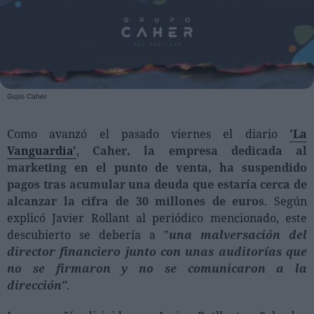
Personas
Moda y Lujo
Lanzamientos
Gupo Caher
Cosmética
Proveedores
Como avanzó el pasado viernes el diario
'La
Vanguardia'
,
Caher, la empresa dedicada al
Estética
marketing en el punto de venta, ha suspendido
Perfumería
pagos tras acumular una deuda que estaría cerca de
Salud
alcanzar la cifra de 30 millones de euros
. Según
explicó Javier Rollant al periódico mencionado, este
Moda
descubierto se debería a "
una malversación del
Lujo
director financiero junto con unas auditorías que
no se firmaron y no se comunicaron a la
Eventos
dirección"
.
Agenda de actividades