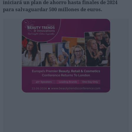
iniciará un plan de ahorro hasta finales de 2024
Ferias sectoriales
para salvaguardar 500 millones de euros.
Formaciones destacadas
Opinión
Revista
INICIAR SESIÓN
Registrarse
EN