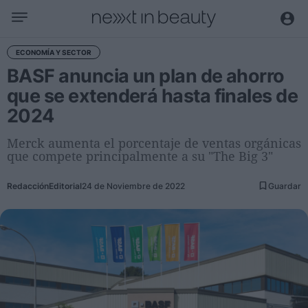
Negocio
ECONOMÍA Y SECTOR
BASF anuncia un plan de ahorro
Editorial
que se extenderá hasta finales de
Actualidad
2024
Economía y sector
Nombramientos
Merck aumenta el porcentaje de ventas orgánicas
que compete principalmente a su "The Big 3"
Entrevistas a directivos
Redacción
Editorial
24 de Noviembre de 2022
Guardar
Tendencias
Internacional
Innovación
Ciencia y tecnología
Digitalización
Sostenibilidad