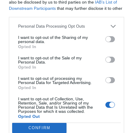
also be disclosed by us to third parties on the
IAB’s List of
Downstream Participants
that may further disclose it to other
third parties.
Personal Data Processing Opt Outs
I want to opt-out of the Sharing of my
personal data.
Opted In
BASF
aprovechó el anuncio de los resultados
I want to opt-out of the Sale of my
Personal Data.
económicos y con un contexto de ganancias algo más
Opted In
débiles en Europa, y en especial en Alemania, donde los
resultados de este trimestre han sido negativos por la
I want to opt-out of processing my
Personal Data for Targeted Advertising.
subida del coste de la energía,
ha comunicado que
Opted In
iniciará un programa de ahorro
. Este programa es de
aplicación inmediata en este último trimestre de 2022 y
I want to opt-out of Collection, Use,
Retention, Sale, and/or Sharing of my
se aplicará hasta finales del próximo 2024. Con él,
Personal Data that Is Unrelated with the
Purposes for which it was collected.
Martin Brudermüller ha aclarado que pretende hacer
Opted Out
frente al incremento del precio del gas, de la energía y
al débil crecimiento que ha experimentado durante
CONFIRM