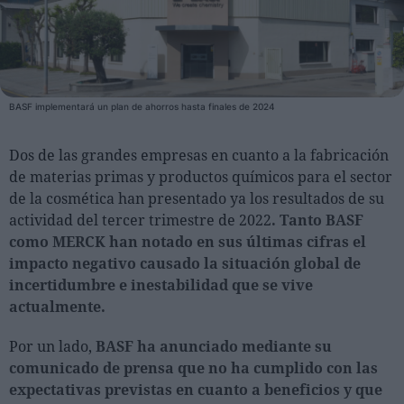
Personas
Moda y Lujo
BASF implementará un plan de ahorros hasta finales de 2024
Lanzamientos
Cosmética
Dos de las grandes empresas en cuanto a la fabricación
Proveedores
de materias primas y productos químicos para el sector
Estética
de la cosmética han presentado ya los resultados de su
actividad del tercer trimestre de 2022
. Tanto BASF
Perfumería
como MERCK han notado en sus últimas cifras el
Salud
impacto negativo causado la situación global de
Moda
incertidumbre e inestabilidad que se vive
actualmente.
Lujo
Por un lado,
BASF ha anunciado mediante su
Eventos
comunicado de prensa que no ha cumplido con las
Agenda de actividades
expectativas previstas en cuanto a beneficios y que