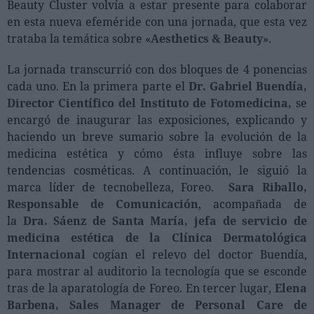
Beauty Cluster volvía a estar presente para colaborar
Ferias sectoriales
en esta nueva efeméride con una jornada, que esta vez
Formaciones destacadas
trataba la temática sobre «
Aesthetics & Beauty
».
Opinión
La jornada transcurrió con dos bloques de 4 ponencias
cada uno. En la primera parte el
Dr. Gabriel Buendía,
Revista
Director Científico del Instituto de Fotomedicina,
se
encargó de inaugurar las exposiciones, explicando y
INICIAR SESIÓN
haciendo un breve sumario sobre la evolución de la
Registrarse
medicina estética y cómo ésta influye sobre las
tendencias cosméticas. A continuación, le siguió la
marca líder de tecnobelleza, Foreo.
Sara Riballo,
EN
Responsable de Comunicación
, acompañada de
la
Dra. Sáenz de Santa María, jefa de servicio de
medicina estética de la Clínica Dermatológica
Internacional
cogían el relevo del doctor Buendía,
para mostrar al auditorio la tecnología que se esconde
tras de la aparatología de Foreo. En tercer lugar,
Elena
Barbena, Sales Manager de Personal Care de