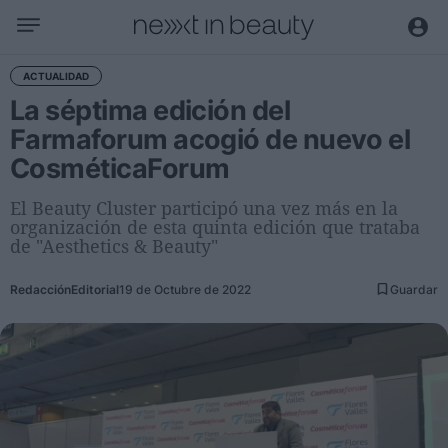
Negocio
ACTUALIDAD
La séptima edición del
Editorial
Farmaforum acogió de nuevo el
Actualidad
CosméticaForum
Economía y sector
Nombramientos
El Beauty Cluster participó una vez más en la
organización de esta quinta edición que trataba
Entrevistas a directivos
de "Aesthetics & Beauty"
Tendencias
Redacción
Editorial
19 de Octubre de 2022
Guardar
Internacional
Innovación
Ciencia y tecnología
Digitalización
Sostenibilidad