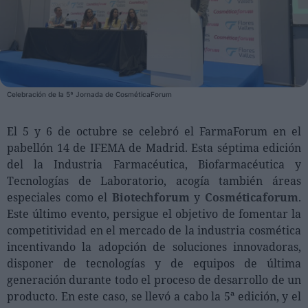
Personas
Moda y Lujo
Lanzamientos
Celebración de la 5ª Jornada de CosméticaForum
Cosmética
Proveedores
El 5 y 6 de octubre se celebró el FarmaForum en el
pabellón 14 de IFEMA de Madrid. Esta séptima edición
Estética
del la Industria Farmacéutica, Biofarmacéutica y
Perfumería
Tecnologías de Laboratorio, acogía también áreas
Salud
especiales como el
Biotechforum
y
Cosméticaforum
.
Este último evento, persigue el objetivo de fomentar la
Moda
competitividad en el mercado de la industria cosmética
Lujo
incentivando la adopción de soluciones innovadoras,
disponer de tecnologías y de equipos de última
Eventos
generación durante todo el proceso de desarrollo de un
Agenda de actividades
producto. En este caso, se llevó a cabo la 5ª edición, y el