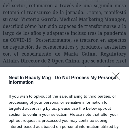
del sector, retomaron a través de una segunda mesa
retomó el transcurso de la jornada. Croma, manifestó
su caso:
Victoria García, Medical Marketing Manager
,
describió cómo han sido capaces de transformarse a lo
largo de los años y adaptarse incluso tras la pandemia
de COVID-19. Posteriormente, se trataron en aspectos
de regulación de cosmecéuticos y productos aesthetics
con el conocimiento de
Maria Galán, Regulatory
Affairs Director de 2 Open China
, que se adentró en el
marco regulatorio chino y su situación actual. Por otra
parte,
Seila Leiras, Senior Consultant de Sigillum
Next In Beauty Mag -
Do Not Process My Personal
Knowledge Solutions
abarcó la parte europea e
Information
internacional de este tipo de productos. Para concluir,
desde
Dr. Goya Análisis, Sara Rodríguez, Directora
If you wish to opt-out of the sale, sharing to third parties, or
del Departamento de Regulatory
y
Montse Ortega,
processing of your personal or sensitive information for
targeted advertising by us, please use the below opt-out
Directora de Evaluaciones Clínicas
, complementaron
section to confirm your selection. Please note that after your
con algunos detalles las dos últimas intervenciones, en
opt-out request is processed you may continue seeing
las que incluyeron la parte de evaluación de 'claims' y
interest-based ads based on personal information utilized by