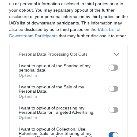
eficacia de ese tipo de productos.
us or personal information disclosed to third parties prior to
your opt-out. You may separately opt-out of the further
Éxito rotundo en la última edición
disclosure of your personal information by third parties on the
del FarmaForum
IAB’s list of downstream participants. This information may
also be disclosed by us to third parties on the
IAB’s List of
La organización del Farmaforum está de celebración, y
Downstream Participants
that may further disclose it to other
es que, en esta séptima edición, tal y como se comunicó
third parties.
a través de una nota de prensa, el FarmaForum
consiguió llegar al 100% de la capacidad de su espacio
Personal Data Processing Opt Outs
expositivo reuniendo a más de 250 empresas
I want to opt-out of the Sharing of my
expositoras.
personal data.
Opted In
I want to opt-out of the Sale of my
Personal Data.
Opted In
I want to opt-out of processing my
Personal Data for Targeted Advertising.
Opted In
I want to opt-out of Collection, Use,
Retention, Sale, and/or Sharing of my