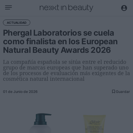
Negocio
ACTUALIDAD
Phergal Laboratorios se cuela
Editorial
como finalista en los European
Actualidad
Natural Beauty Awards 2026
Economía y sector
Nombramientos
La compañía española se sitúa entre el reducido
grupo de marcas europeas que han superado uno
Entrevistas a directivos
de los procesos de evaluación más exigentes de la
cosmética natural internacional
Tendencias
01 de Junio de 2026
Guardar
Internacional
Innovación
Ciencia y tecnología
Digitalización
Sostenibilidad