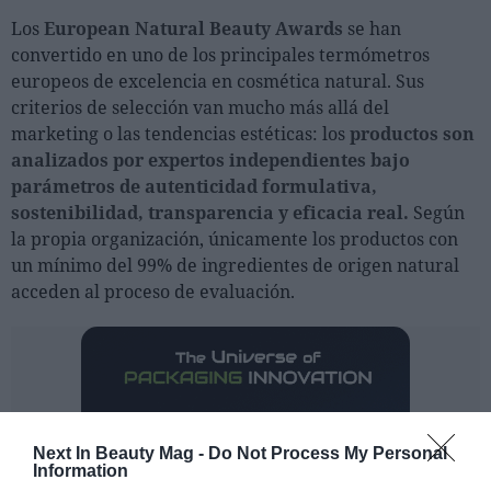
Los
European Natural Beauty Awards
se han
convertido en uno de los principales termómetros
europeos de excelencia en cosmética natural. Sus
criterios de selección van mucho más allá del
marketing o las tendencias estéticas: los
productos son
analizados por expertos independientes bajo
parámetros de autenticidad formulativa,
sostenibilidad, transparencia y eficacia real.
Según
la propia organización, únicamente los productos con
un mínimo del 99% de ingredientes de origen natural
acceden al proceso de evaluación.
Next In Beauty Mag -
Do Not Process My Personal
Information