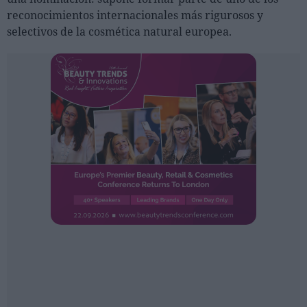
Ferias sectoriales
reconocimientos internacionales más rigurosos y
Formaciones destacadas
selectivos de la cosmética natural europea.
Opinión
Revista
INICIAR SESIÓN
Registrarse
EN