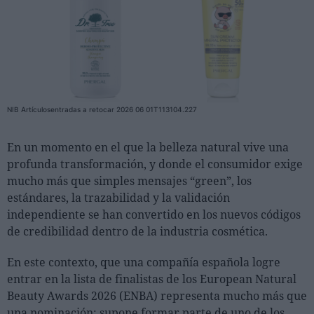
Personas
Moda y Lujo
Lanzamientos
Cosmética
NIB Artículosentradas a retocar 2026 06 01T113104.227
Proveedores
En un momento en el que la belleza natural vive una
Estética
profunda transformación, y donde el consumidor exige
Perfumería
mucho más que simples mensajes “green”, los
Salud
estándares, la trazabilidad y la validación
independiente se han convertido en los nuevos códigos
Moda
de credibilidad dentro de la industria cosmética.
Lujo
En este contexto, que una compañía española logre
Eventos
entrar en la lista de finalistas de los European Natural
Beauty Awards 2026 (ENBA) representa mucho más que
Agenda de actividades
una nominación: supone formar parte de uno de los