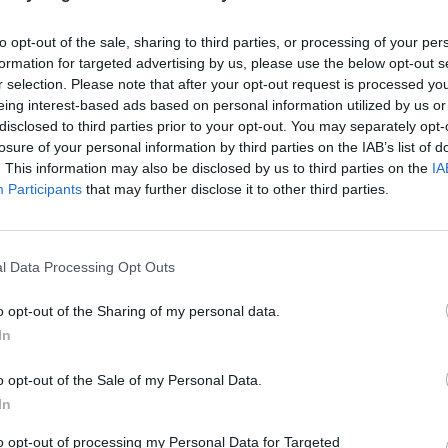
las marcas de cosmética hacen que el
to opt-out of the sale, sharing to third parties, or processing of your per
abricantes resulte insuficiente. WeSun
formation for targeted advertising by us, please use the below opt-out s
ntexto: concentrando en una sola propuesta
r selection. Please note that after your opt-out request is processed y
s plataformas tecnológicas, el soporte
eing interest-based ads based on personal information utilized by us or
disclosed to third parties prior to your opt-out. You may separately opt-
trial de Vigmar.
losure of your personal information by third parties on the IAB’s list of
. This information may also be disclosed by us to third parties on the
IA
es como una línea más. Nace para ser la
Participants
that may further disclose it to other third parties.
quiere de la protección solar una ventaja
er un partner que entienda la formulación, el
iales con la misma profundidad que la propia
l Data Processing Opt Outs
de WeSun y Laboratorios Vigmar.
o opt-out of the Sharing of my personal data.
Lo m
turada en plataformas
In
ticula en torno a tres grandes familias de
o opt-out of the Sale of my Personal Data.
ulaciones
Water Based
(con filtros orgánicos
In
o opciones ocean friendly e híbridos
to opt-out of processing my Personal Data for Targeted