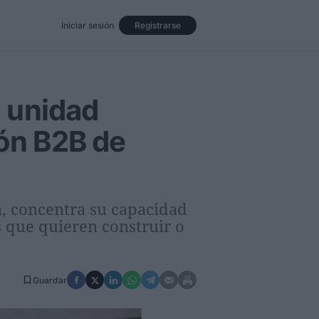
Iniciar sesión
Registrarse
Eventos
Opinión
Revista
 unidad
ión B2B de
a, concentra su capacidad
 que quieren construir o
Guardar