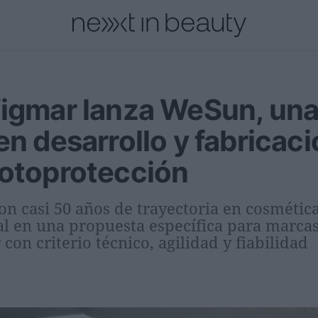
cional
Innovación
Personas
Moda y Lujo
Lanzamientos
Vigmar lanza WeSun, una
en desarrollo y fabricac
fotoprotección
n casi 50 años de trayectoria en cosmétic
al en una propuesta específica para marcas
 con criterio técnico, agilidad y fiabilidad