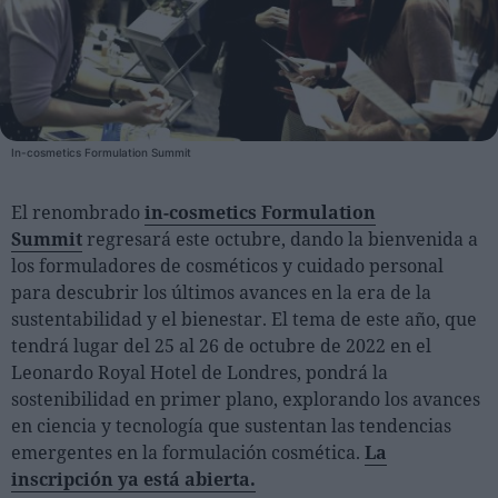
Personas
Moda y Lujo
Lanzamientos
In-cosmetics Formulation Summit
Cosmética
Proveedores
El renombrado
in-cosmetics Formulation
Summit
regresará este octubre, dando la bienvenida a
Estética
los formuladores de cosméticos y cuidado personal
Perfumería
para descubrir los últimos avances en la era de la
Salud
sustentabilidad y el bienestar. El tema de este año, que
tendrá lugar del 25 al 26 de octubre de 2022 en el
Moda
Leonardo Royal Hotel de Londres, pondrá la
Lujo
sostenibilidad en primer plano, explorando los avances
en ciencia y tecnología que sustentan las tendencias
Eventos
emergentes en la formulación cosmética.
La
Agenda de actividades
inscripción ya está abierta.