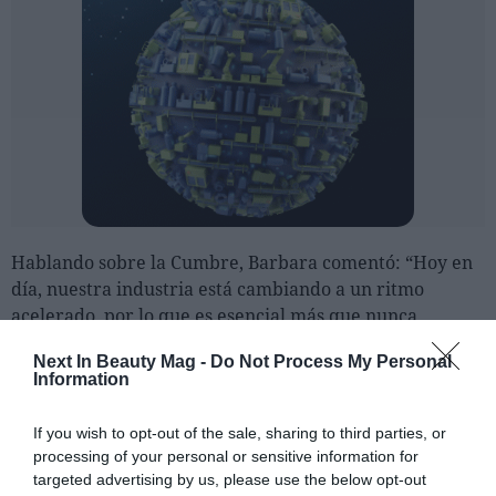
Hablando sobre la Cumbre, Barbara comentó: “Hoy en
día, nuestra industria está cambiando a un ritmo
acelerado, por lo que es esencial más que nunca
mantenerse al día con las últimas tendencias y
Next In Beauty Mag -
Do Not Process My Personal
hallazgos científicos. El 'Formulation Summit', un
Information
evento presencial interactivo e íntimo para
profesionales que trabajan en el desarrollo de
If you wish to opt-out of the sale, sharing to third parties, or
productos cosméticos, es la mejor manera de hacer
processing of your personal or sensitive information for
exactamente eso”.
targeted advertising by us, please use the below opt-out