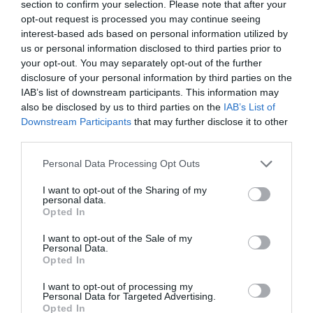
section to confirm your selection. Please note that after your
Entre los ponentes confirmados para el primer día se
opt-out request is processed you may continue seeing
encuentra la
Dra. Giovanna Laudisio, directora
interest-based ads based on personal information utilized by
us or personal information disclosed to third parties prior to
ejecutiva y cofundadora de Naturbeads
, quien
your opt-out. You may separately opt-out of the further
explorará "Microesferas de celulosa: una alternativa
disclosure of your personal information by third parties on the
sostenible a los microplásticos en cosméticos". La sesión
IAB’s list of downstream participants. This information may
explorará el uso de microplásticos y su impacto en el
also be disclosed by us to third parties on the
IAB’s List of
medio ambiente y la salud humana. Explorará las
Downstream Participants
that may further disclose it to other
regulaciones actuales, con prohibiciones actualmente
third parties.
vigentes en EE.UU., Reino Unido, Canadá, China, entre
Personal Data Processing Opt Outs
otros. Naturbeads, una joven empresa emergente de la
Universidad de Bath, está dando los pasos para
I want to opt-out of the Sharing of my
personal data.
comercializar microperlas biodegradables a base de
Opted In
plantas como una alternativa sostenible. Brindará a los
delegados la oportunidad de comprender cómo la
I want to opt-out of the Sale of my
Personal Data.
tecnología está transformando la celulosa de su forma
Opted In
de fibra natural en perlas de celulosa perfectamente
esféricas sin la adición de plastificantes.
I want to opt-out of processing my
Personal Data for Targeted Advertising.
Opted In