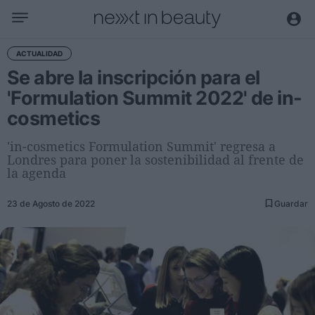
Negocio
ACTUALIDAD
Se abre la inscripción para el
Editorial
'Formulation Summit 2022' de in-
Actualidad
cosmetics
Economía y sector
Nombramientos
'in-cosmetics Formulation Summit' regresa a
Londres para poner la sostenibilidad al frente de
Entrevistas a directivos
la agenda
Tendencias
23 de Agosto de 2022
Guardar
Internacional
Innovación
Ciencia y tecnología
Digitalización
Sostenibilidad