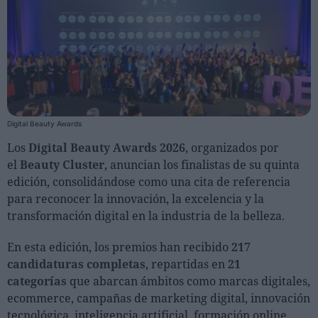
Personas
Moda y Lujo
Lanzamientos
Cosmética
Digital Beauty Awards
Proveedores
Los
Digital Beauty Awards 2026
, organizados por
Estética
el
Beauty Cluster
, anuncian los finalistas de su quinta
Perfumería
edición, consolidándose como una cita de referencia
para reconocer la innovación, la excelencia y la
Salud
transformación digital en la industria de la belleza.
Moda
Lujo
En esta edición, los premios han recibido
217
candidaturas completas
, repartidas en
21
Eventos
categorías
que abarcan ámbitos como marcas digitales,
ecommerce, campañas de marketing digital, innovación
Agenda de actividades
tecnológica, inteligencia artificial, formación online,