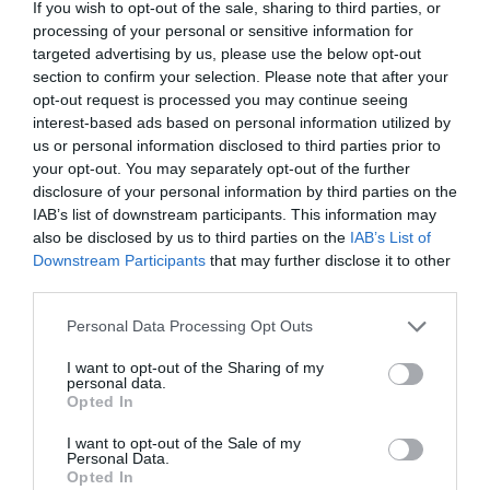
If you wish to opt-out of the sale, sharing to third parties, or
Mejor proyecto de transformación digital en punto
processing of your personal or sensitive information for
de venta
targeted advertising by us, please use the below opt-out
section to confirm your selection. Please note that after your
Holaglow
opt-out request is processed you may continue seeing
SCIRCLE
interest-based ads based on personal information utilized by
us or personal information disclosed to third parties prior to
Sephora
your opt-out. You may separately opt-out of the further
disclosure of your personal information by third parties on the
Mejor iniciativa de marketing digital en redes
IAB’s list of downstream participants. This information may
also be disclosed by us to third parties on the
IAB’s List of
3INA
Downstream Participants
that may further disclose it to other
Cumlaude Lab
third parties.
VITACRECIL
Personal Data Processing Opt Outs
Mejor campaña paid de marketing digital
I want to opt-out of the Sharing of my
personal data.
Opted In
FOREO
MiiN Cosmetics
I want to opt-out of the Sale of my
Personal Data.
Niche Beauty Lab
Opted In