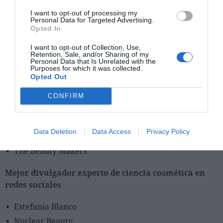
I want to opt-out of processing my
Mejor agencia de marketing digital especializada
Personal Data for Targeted Advertising.
Opted In
Bemypartner
I want to opt-out of Collection, Use,
Cosmo5
Retention, Sale, and/or Sharing of my
Personal Data that Is Unrelated with the
The Beauty Makers
Purposes for which it was collected.
Opted Out
Mejor agencia de influencers marketing en el sector
CONFIRM
beauty
ALL ABOUT MANAGEMENT SL
Data Deletion
Data Access
Privacy Policy
B3hind
The Beauty Makers
Mejor divulgador experto de ciencia cosmética en
redes sociales
Estefania Blanco
Nuclear Beauty