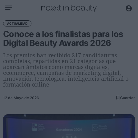
Negocio
ACTUALIDAD
Conoce a los finalistas para los
Editorial
Digital Beauty Awards 2026
Actualidad
Economía y sector
Los premios han recibido 217 candidaturas
completas, repartidas en 21 categorías que
Nombramientos
abarcan ámbitos como marcas digitales,
Entrevistas a directivos
ecommerce, campañas de marketing digital,
innovación tecnológica, inteligencia artificial o
formación online
Tendencias
Internacional
12 de Mayo de 2026
Guardar
Innovación
Ciencia y tecnología
Digitalización
Sostenibilidad