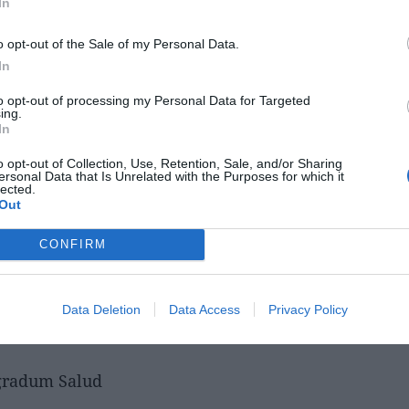
In
o opt-out of the Sale of my Personal Data.
In
to opt-out of processing my Personal Data for Targeted
ing.
In
aforma de venta online
o opt-out of Collection, Use, Retention, Sale, and/or Sharing
ersonal Data that Is Unrelated with the Purposes for which it
lected.
Out
CONFIRM
Data Deletion
Data Access
Privacy Policy
tgradum Salud