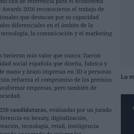
mo cita de referencia para el ecosistema
ty Awards 2026 reconocieron el trabajo de
sionales que destacan por su capacidad
ados diferenciales en el ámbito de la
a tecnología, la comunicación y el marketing
s tuvieron más valor que nunca: fueron
tidad social española que diseña, fabrica y
 de mano y brazo impresas en 3D a personas
Lo m
ción refuerza el compromiso de los premios
ransformar empresas, pero también de
sociedad.
250 candidaturas
, evaluadas por un jurado
erencia en beauty, digitalización,
ción, tecnología, retail, inteligencia
l jurado encargado de valorar las