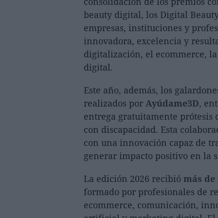
consolidación de los premios co
beauty digital, los Digital Beau
empresas, instituciones y profe
innovadora, excelencia y result
digitalización, el ecommerce, l
digital.
Este año, además, los galardone
realizados por
Ayúdame3D
, en
entrega gratuitamente prótesis
con discapacidad. Esta colabora
con una innovación capaz de t
generar impacto positivo en la 
La edición 2026 recibió
más de 
formado por profesionales de ref
ecommerce, comunicación, innova
artificial y marketing digital. E