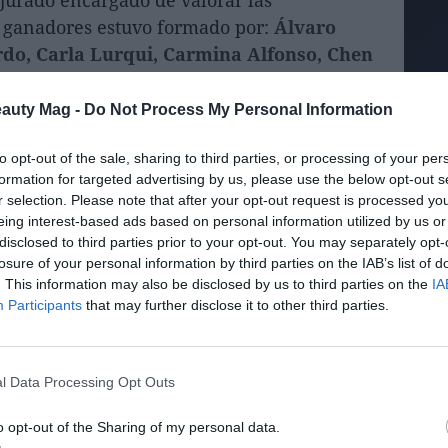
s ganadores estuvo formado por:
Álvaro
rdo, Carla Lurqui, Carmina Alfonso, Chen
na Mont Castro, David Tomás, Gabriele
d Prats, Jaime del Valle, Joan Puaté, José
eauty Mag -
Do Not Process My Personal Information
, Luis Rodríguez, María Plaza, Marta
rat Arias, Olga Tarín, Ramon Montanera,
to opt-out of the sale, sharing to third parties, or processing of your per
formation for targeted advertising by us, please use the below opt-out s
el Rodríguez, Sara Jiménez y Sergi Parra
.
r selection. Please note that after your opt-out request is processed y
eing interest-based ads based on personal information utilized by us or
ocer los ganadores, segundos y terceros
disclosed to third parties prior to your opt-out. You may separately opt-
s
de esta edición, que abarcan ámbitos como
losure of your personal information by third parties on the IAB’s list of
. This information may also be disclosed by us to third parties on the
IA
ampañas de marketing digital, innovación
Participants
that may further disclose it to other third parties.
ial, formación online, talento, influencia y
l Data Processing Opt Outs
ds 2026
o opt-out of the Sharing of my personal data.
ine del sector