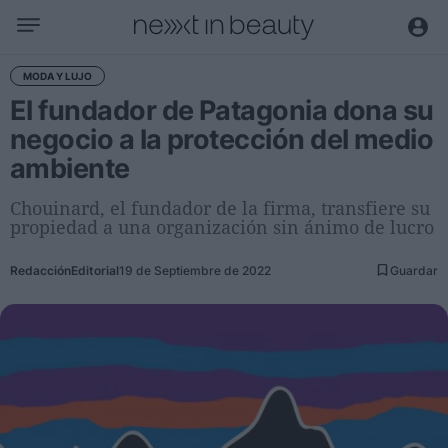
Negocio
MODA Y LUJO
El fundador de Patagonia dona su
Editorial
negocio a la protección del medio
Actualidad
ambiente
Economía y sector
Nombramientos
Chouinard, el fundador de la firma, transfiere su
propiedad a una organización sin ánimo de lucro
Entrevistas a directivos
Redacción
Editorial
19 de Septiembre de 2022
Guardar
Tendencias
Internacional
Innovación
Ciencia y tecnología
Digitalización
Sostenibilidad