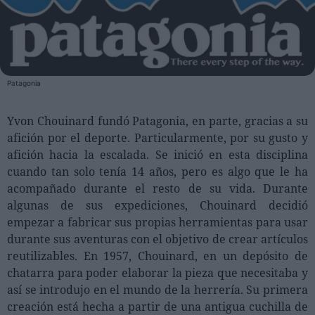
Personas
Moda y Lujo
Patagonia
Lanzamientos
Cosmética
Yvon Chouinard fundó Patagonia, en parte, gracias a su
Proveedores
afición por el deporte. Particularmente, por su gusto y
Estética
afición hacia la escalada. Se inició en esta disciplina
cuando tan solo tenía 14 años, pero es algo que le ha
Perfumería
acompañado durante el resto de su vida. Durante
Salud
algunas de sus expediciones, Chouinard decidió
Moda
empezar a fabricar sus propias herramientas para usar
durante sus aventuras con el objetivo de crear artículos
Lujo
reutilizables. En 1957, Chouinard, en un depósito de
chatarra para poder elaborar la pieza que necesitaba y
Eventos
así se introdujo en el mundo de la herrería. Su primera
Agenda de actividades
creación está hecha a partir de una antigua cuchilla de