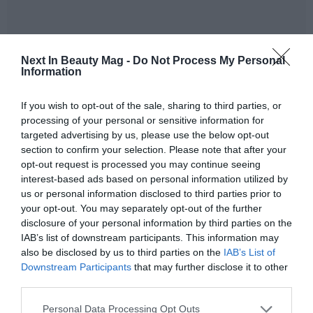
Next In Beauty Mag -
Do Not Process My Personal
Information
If you wish to opt-out of the sale, sharing to third parties, or
processing of your personal or sensitive information for
targeted advertising by us, please use the below opt-out
section to confirm your selection. Please note that after your
opt-out request is processed you may continue seeing
interest-based ads based on personal information utilized by
us or personal information disclosed to third parties prior to
your opt-out. You may separately opt-out of the further
disclosure of your personal information by third parties on the
La semana pasada se hacia oficial un paso más por
IAB’s list of downstream participants. This information may
parte de su fundador, Yvon Chouinard, en su obligación
also be disclosed by us to third parties on the
IAB’s List of
moral con la defensa del medio ambiente: d
ecidía
Downstream Participants
that may further disclose it to other
transferir el 98% de la compañía a Holdfast
third parties.
Collective
, una organización sin ánimo de lucro. En
Personal Data Processing Opt Outs