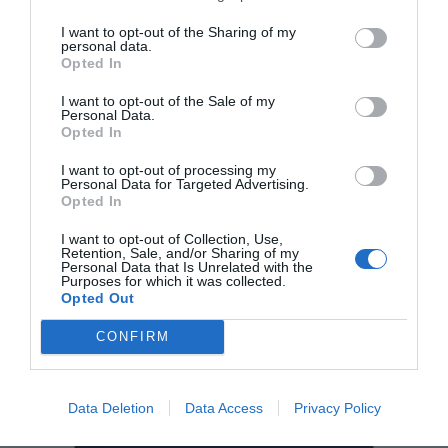
términos económicos, esta donación supone que
Chouinard deberá pagar 17,5 millones dólares en
I want to opt-out of the Sharing of my
impuestos, aunque posteriormente, la compañía estará
personal data.
Opted In
exenta de pagar impuestos puesto que es una entidad
sin ánimo de lucro. Chouinard ha declarado en The
I want to opt-out of the Sale of my
Personal Data.
New York Times, que es una operación que "
consagra el
Opted In
próposito y los valores de la compañía
". Tal y como
explicó Yvon en un comunicado emitido por parte de la
I want to opt-out of processing my
Personal Data for Targeted Advertising.
empresa textil, "
Necesitábamos encontrar una forma de
Opted In
destinar más dinero a la lucha contra la crisis y a la vez
mantener intactos los valores de la compañía.
"
I want to opt-out of Collection, Use,
Retention, Sale, and/or Sharing of my
Personal Data that Is Unrelated with the
Purposes for which it was collected.
A partir de ahora, todos los beneficios que genere la
Opted Out
compañía, se dedicarán a defender el planeta.
La
familia de Chouinard también renuncia al control
CONFIRM
de la compañía
, puesto que el 100% de los títulos sin
derecho a voto han quedado en manos de Holsfast
Collective.
Data Deletion
Data Access
Privacy Policy