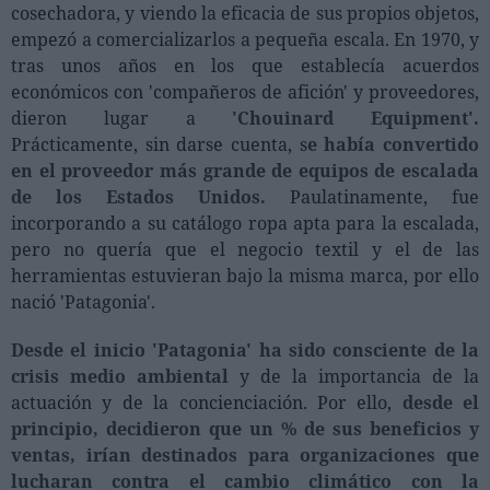
Ferias sectoriales
cosechadora, y viendo la eficacia de sus propios objetos,
empezó a comercializarlos a pequeña escala. En 1970, y
Formaciones destacadas
tras unos años en los que establecía acuerdos
económicos con 'compañeros de afición' y proveedores,
Opinión
dieron lugar a
'Chouinard Equipment'.
Revista
Prácticamente, sin darse cuenta, s
e había convertido
en el proveedor más grande de equipos de escalada
de los Estados Unidos.
Paulatinamente, fue
INICIAR SESIÓN
incorporando a su catálogo ropa apta para la escalada,
Registrarse
pero no quería que el negocio textil y el de las
herramientas estuvieran bajo la misma marca, por ello
nació 'Patagonia'.
EN
Desde el inicio 'Patagonia' ha sido consciente de la
crisis medio ambiental
y de la importancia de la
actuación y de la concienciación. Por ello,
desde el
principio, decidieron que un % de sus beneficios y
ventas, irían destinados para organizaciones que
lucharan contra el cambio climático con la