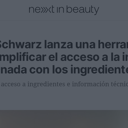
cional
Innovación
Personas
Moda y Lujo
Lanzamientos
chwarz lanza una herra
implificar el acceso a la
onada con los ingredien
l acceso a ingredientes e información técni