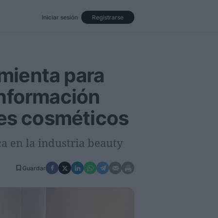
Iniciar sesión
Registrarse
Eventos
Opinión
Revista
mienta para
 información
tes cosméticos
ca en la industria beauty
Guardar