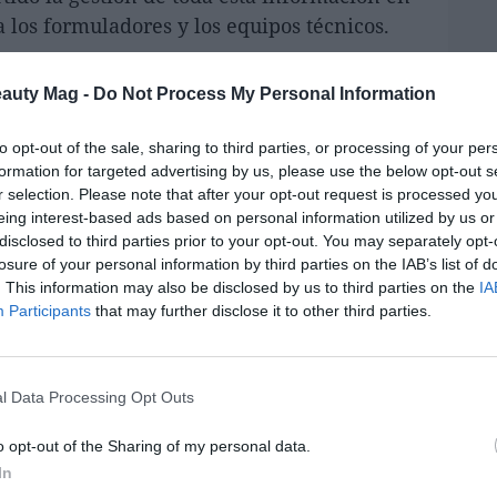
a los formuladores y los equipos técnicos.
samente como una herramienta de apoyo
eauty Mag -
Do Not Process My Personal Information
l acceso a la información técnica relacionada
s. Concebida como una especie de
“
viaje
to opt-out of the sale, sharing to third parties, or processing of your per
io complejo en una experiencia más intuitiva
formation for targeted advertising by us, please use the below opt-out s
r selection. Please note that after your opt-out request is processed y
eing interest-based ads based on personal information utilized by us or
disclosed to third parties prior to your opt-out. You may separately opt-
ngredientes por INCI, función, claims o
losure of your personal information by third parties on the IAB’s list of
ones, consultar documentación técnica y
. This information may also be disclosed by us to third parties on the
IA
Lo m
mo entorno digital.
Participants
that may further disclose it to other third parties.
es y laboratorios a lo largo de todo el
ulaciones
, facilitando el acceso a asistencia
l Data Processing Opt Outs
izados y soluciones a medida desde un único
o opt-out of the Sharing of my personal data.
In