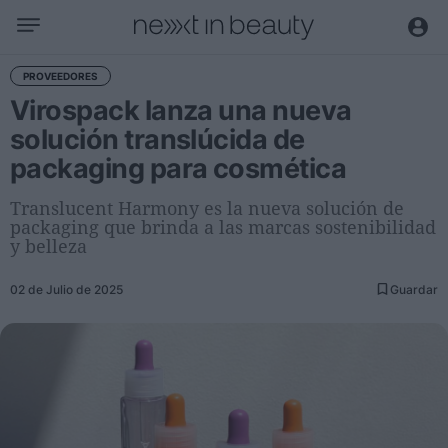
Negocio
PROVEEDORES
Virospack lanza una nueva
Editorial
solución translúcida de
Actualidad
packaging para cosmética
Economía y sector
Nombramientos
Translucent Harmony es la nueva solución de
packaging que brinda a las marcas sostenibilidad
Entrevistas a directivos
y belleza
Tendencias
02 de Julio de 2025
Guardar
Internacional
Innovación
Ciencia y tecnología
Digitalización
Sostenibilidad