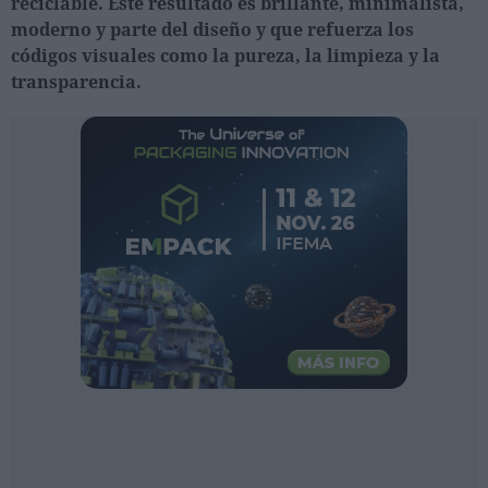
reciclable. Este resultado es brillante, minimalista,
Ferias sectoriales
moderno y parte del diseño y que refuerza los
Formaciones destacadas
códigos visuales como la pureza, la limpieza y la
transparencia.
Opinión
Revista
INICIAR SESIÓN
Registrarse
EN