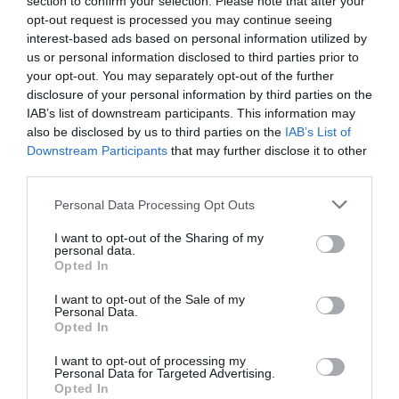
section to confirm your selection. Please note that after your
ornamentales, este packaging evita el uso de superficies
opt-out request is processed you may continue seeing
opacas o elementos metálicos haciendo más fácil el
interest-based ads based on personal information utilized by
proceso a través de los sistemas de reciclaje estándar.
us or personal information disclosed to third parties prior to
El uso del material del PP mejora el comportamiento de
your opt-out. You may separately opt-out of the further
las operaciones de waste-sorting.
disclosure of your personal information by third parties on the
IAB’s list of downstream participants. This information may
also be disclosed by us to third parties on the
IAB’s List of
Downstream Participants
that may further disclose it to other
third parties.
Personal Data Processing Opt Outs
I want to opt-out of the Sharing of my
personal data.
Opted In
I want to opt-out of the Sale of my
Personal Data.
Opted In
I want to opt-out of processing my
Personal Data for Targeted Advertising.
Opted In