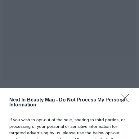
"
Nosotros partimos de una solución de packaging que sea
visualmente distinta y que sea técnicamente responsable.
Next In Beauty Mag -
Do Not Process My Personal
Translucent Harmony alcanza el balance entre belleza,
Information
sostenibilidad y presencia
", explica un experto del
equipo de I+D de Virospack.
If you wish to opt-out of the sale, sharing to third parties, or
processing of your personal or sensitive information for
A diferencia de más soluciones más decorativas u
targeted advertising by us, please use the below opt-out