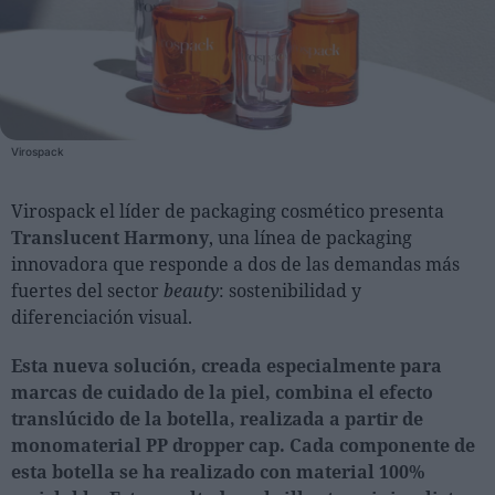
Personas
Moda y Lujo
Lanzamientos
Virospack
Cosmética
Proveedores
Virospack el líder de packaging cosmético presenta
Translucent Harmony
, una línea de packaging
Estética
innovadora que responde a dos de las demandas más
Perfumería
fuertes del sector
beauty
: sostenibilidad y
Salud
diferenciación visual.
Moda
Esta nueva solución, creada especialmente para
Lujo
marcas de cuidado de la piel, combina el efecto
translúcido de la botella, realizada a partir de
Eventos
monomaterial PP dropper cap. Cada componente de
Agenda de actividades
esta botella se ha realizado con material 100%