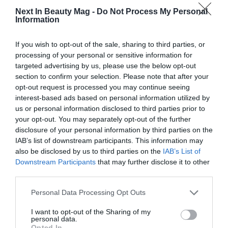
El tarro exterior de 60ml incorpora un 30% de vidrio
Next In Beauty Mag -
Do Not Process My Personal
reciclado posconsumo, con una base gruesa para un
Information
mayor aspecto de lujo.
El tarro interior y la tapa son
de polipropileno monomaterial para una
If you wish to opt-out of the sale, sharing to third parties, or
compatibilidad óptima con la fórmula, con un
processing of your personal or sensitive information for
targeted advertising by us, please use the below opt-out
contenido mínimo de PCR del 30%
. Además, la
section to confirm your selection. Please note that after your
capacidad de 50ml del recambio evita el exceso de
opt-out request is processed you may continue seeing
embalaje al reducir el espacio entre el envase interior y
interest-based ads based on personal information utilized by
el exterior. Se puede añadir una tapa de seguridad bajo
us or personal information disclosed to third parties prior to
pedido, y el tarro interior también es apto para el
your opt-out. You may separately opt-out of the further
termosellado por inducción durante el proceso de
disclosure of your personal information by third parties on the
llenado, lo que elimina la necesidad de utilizar un tapón
IAB’s list of downstream participants. This information may
also be disclosed by us to third parties on the
IAB’s List of
provisional y reduce el consumo de material.
Downstream Participants
that may further disclose it to other
third parties.
Personal Data Processing Opt Outs
I want to opt-out of the Sharing of my
personal data.
Opted In