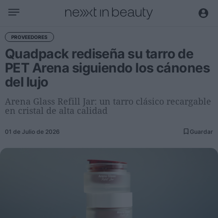
Negocio
PROVEEDORES
Quadpack rediseña su tarro de
Editorial
PET Arena siguiendo los cánones
Actualidad
del lujo
Economía y sector
Nombramientos
Arena Glass Refill Jar: un tarro clásico recargable
en cristal de alta calidad
Entrevistas a directivos
01 de Julio de 2026
Guardar
Tendencias
Internacional
Innovación
Ciencia y tecnología
Digitalización
Sostenibilidad