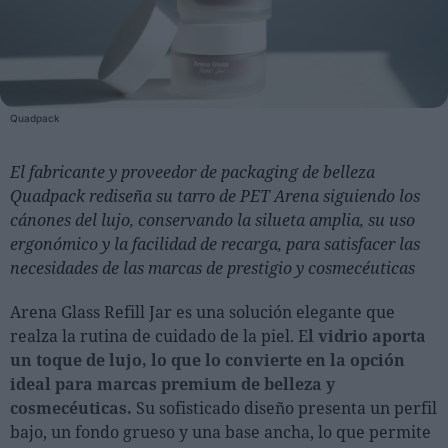
Personas
Moda y Lujo
Quadpack
Lanzamientos
Cosmética
El fabricante y proveedor de packaging de belleza
Proveedores
Quadpack rediseña su tarro de PET Arena siguiendo los
Estética
cánones del lujo, conservando la silueta amplia, su uso
ergonómico y la facilidad de recarga, para satisfacer las
Perfumería
necesidades de las marcas de prestigio y cosmecéuticas
Salud
Arena Glass Refill Jar es una solución elegante que
Moda
realza la rutina de cuidado de la piel. E
l vidrio aporta
Lujo
un toque de lujo, lo que lo convierte en la opción
ideal para marcas premium de belleza y
Eventos
cosmecéuticas.
Su sofisticado diseño presenta un perfil
Agenda de actividades
bajo, un fondo grueso y una base ancha, lo que permite