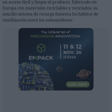
un acceso fácil y limpio al producto. Fabricado en
Ferias sectoriales
Europa con materiales reciclables y reciclados, su
Formaciones destacadas
sencillo sistema de recarga fomenta los hábitos de
reutilización entre los consumidores.
Opinión
Revista
INICIAR SESIÓN
Registrarse
EN