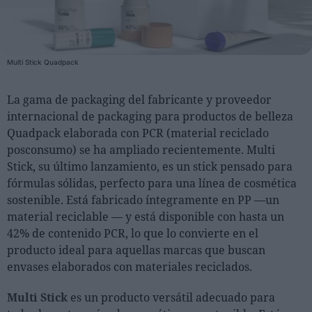
Personas
Moda y Lujo
Multi Stick Quadpack
Lanzamientos
La gama de packaging del fabricante y proveedor
Cosmética
internacional de packaging para productos de belleza
Proveedores
Quadpack elaborada con PCR (material reciclado
posconsumo) se ha ampliado recientemente. Multi
Estética
Stick, su último lanzamiento, es un stick pensado para
Perfumería
fórmulas sólidas, perfecto para una línea de cosmética
Salud
sostenible. Está fabricado íntegramente en PP —un
material reciclable — y está disponible con hasta un
Moda
42% de contenido PCR, lo que lo convierte en el
Lujo
producto ideal para aquellas marcas que buscan
envases elaborados con materiales reciclados.
Eventos
Agenda de actividades
Multi Stick
es un producto versátil adecuado para