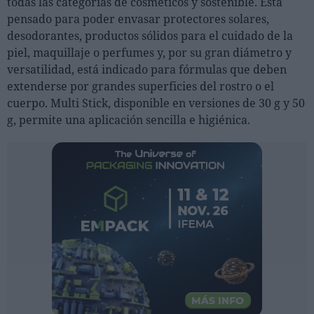
todas las categorías de cosméticos y sostenible. Está
Ferias sectoriales
pensado para poder envasar protectores solares,
Formaciones destacadas
desodorantes, productos sólidos para el cuidado de la
piel, maquillaje o perfumes y, por su gran diámetro y
Opinión
versatilidad, está indicado para fórmulas que deben
extenderse por grandes superficies del rostro o el
Revista
cuerpo. Multi Stick, disponible en versiones de 30 g y 50
g, permite una aplicación sencilla e higiénica.
INICIAR SESIÓN
Registrarse
EN