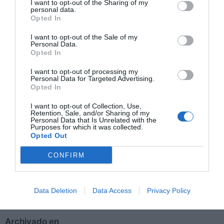
PET Lipstick:
este envase para pintalabios se
I want to opt-out of the Sharing of my
personal data.
elabora íntegramente con PET, un material
Opted In
reciclable, y está disponible con hasta un 100% de
I want to opt-out of the Sale of my
contenido PCR, lo que lo convierte en una opción
Personal Data.
práctica y sostenible para las marcas de cosmética
Opted In
más a la última.
I want to opt-out of processing my
Personal Data for Targeted Advertising.
Opted In
Simply Top Tottle:
este envase reciclable con hasta
un 48% de contenido PCR es ideal para una amplia
I want to opt-out of Collection, Use,
gama de productos para el cuidado de la piel y
Retention, Sale, and/or Sharing of my
Personal Data that Is Unrelated with the
fórmulas de maquillaje. Flexible y divertido, puede
Purposes for which it was collected.
Opted Out
utilizarse boca arriba o boca abajo.
CONFIRM
Flat Head Round Tube:
disponible en tres tamaños,
este tubo cilíndrico reciclable puede elaborarse con
hasta un 19% de contenido PCR.
Data Deletion
Data Access
Privacy Policy
Archivado en