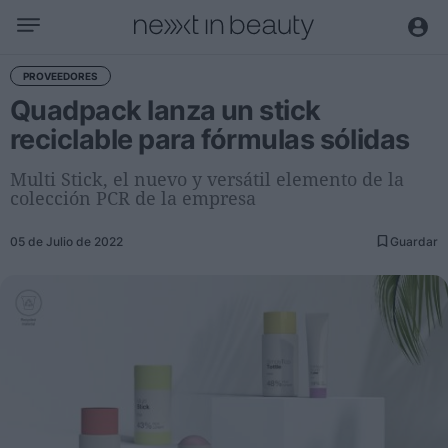
Negocio
PROVEEDORES
Quadpack lanza un stick
Editorial
reciclable para fórmulas sólidas
Actualidad
Economía y sector
Multi Stick, el nuevo y versátil elemento de la
colección PCR de la empresa
Nombramientos
Entrevistas a directivos
05 de Julio de 2022
Guardar
Tendencias
Internacional
Innovación
Ciencia y tecnología
Digitalización
Sostenibilidad