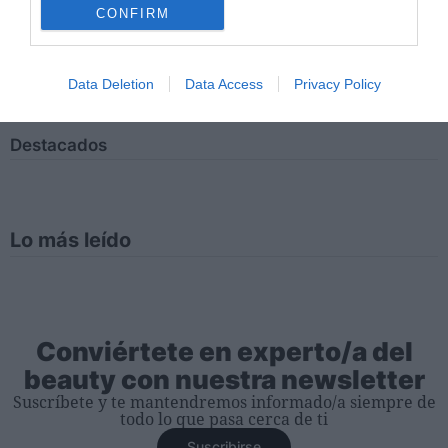
CONFIRM
Tienes que iniciar sesión para ver los comentarios
Iniciar sesión
Data Deletion
Data Access
Privacy Policy
Destacados
Lo más leído
Conviértete en experto/a del
beauty con nuestra newsletter
Suscríbete y te mantendremos informado/a siempre de
todo lo que pasa cerca de ti
Suscribirse