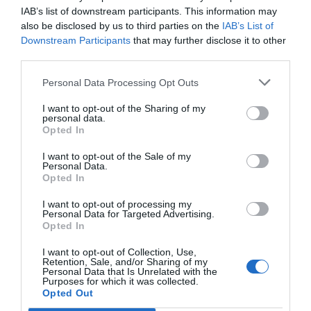
IAB’s list of downstream participants. This information may
also be disclosed by us to third parties on the
IAB’s List of
Downstream Participants
that may further disclose it to other
third parties.
Personal Data Processing Opt Outs
I want to opt-out of the Sharing of my
personal data.
Es un envase totalmente personalizable con acabados
Opted In
de alta calidad según los estándares de la industria de
I want to opt-out of the Sale of my
la belleza. Se puede decorar con serigrafía,
Personal Data.
estampación en caliente y tampografía. La marca
Opted In
puede elegir la tapa con acabado mate o brillante sin
I want to opt-out of processing my
ningún incremento de precio ya que el acabado sale
Personal Data for Targeted Advertising.
Opted In
directamente del molde, sin añadir ningún proceso de
decoración extra. Está disponible en versión de 50ml de
I want to opt-out of Collection, Use,
capacidad.
Retention, Sale, and/or Sharing of my
Personal Data that Is Unrelated with the
Purposes for which it was collected.
Opted Out