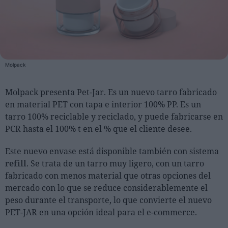
Personas
Moda y Lujo
Lanzamientos
Molpack
Cosmética
Molpack presenta Pet-Jar. Es un nuevo tarro fabricado
Proveedores
en material PET con tapa e interior 100% PP. Es un
Estética
tarro 100% reciclable y reciclado, y puede fabricarse en
Perfumería
PCR hasta el 100% t en el % que el cliente desee.
Salud
Este nuevo envase está disponible también con sistema
Moda
refill
. Se trata de un tarro muy ligero, con un tarro
Lujo
fabricado con menos material que otras opciones del
mercado con lo que se reduce considerablemente el
Eventos
peso durante el transporte, lo que convierte el nuevo
PET-JAR en una opción ideal para el e-commerce.
Agenda de actividades