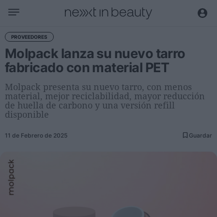
Negocio
PROVEEDORES
Molpack lanza su nuevo tarro
Editorial
fabricado con material PET
Actualidad
Economía y sector
Molpack presenta su nuevo tarro, con menos
material, mejor reciclabilidad, mayor reducción
Nombramientos
de huella de carbono y una versión refill
Entrevistas a directivos
disponible
Tendencias
11 de Febrero de 2025
Guardar
Internacional
Innovación
Ciencia y tecnología
Digitalización
Sostenibilidad