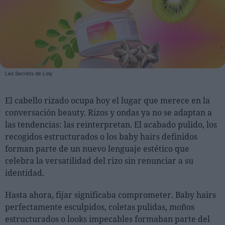
Personas
Moda y Lujo
Lanzamientos
Les Secrets de Loly
Cosmética
Proveedores
El cabello rizado ocupa hoy el lugar que merece en la
Estética
conversación beauty. Rizos y ondas ya no se adaptan a
las tendencias: las reinterpretan. El acabado pulido, los
Perfumería
recogidos estructurados o los baby hairs definidos
Salud
forman parte de un nuevo lenguaje estético que
Moda
celebra la versatilidad del rizo sin renunciar a su
Lujo
identidad.
Hasta ahora, fijar significaba comprometer. Baby hairs
Eventos
perfectamente esculpidos, coletas pulidas, moños
Agenda de actividades
estructurados o looks impecables formaban parte del