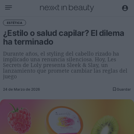
Negocio
ESTÉTICA
¿Estilo o salud capilar? El dilema
Editorial
ha terminado
Actualidad
Economía y sector
Durante años, el styling del cabello rizado ha
implicado una renuncia silenciosa. Hoy, Les
Nombramientos
Secrets de Loly presenta Sleek & Slay, un
Entrevistas a directivos
lanzamiento que promete cambiar las reglas del
juego
Tendencias
24 de Marzo de 2026
Guardar
Internacional
Innovación
Ciencia y tecnología
Digitalización
Sostenibilidad