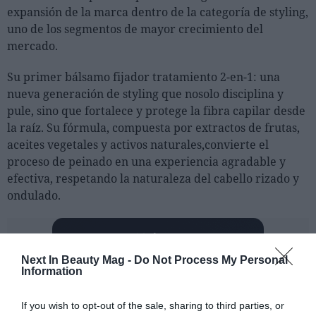
expansión de la marca dentro de la categoría de styling,
uno de los segmentos de mayor crecimiento del
mercado.
Su primer bálsamo fijador tratamiento 2-en-1: una
nueva generación de styling que nosolo disciplina y
pule, sino que fortalece y protege la fibra capilar desde
la raíz. Su fórmula, compuesta por extractos de frutas,
aceites vegetales y activos naturales,convierte el
proceso de peinado en una experiencia agradable y
efectiva, respetando la naturaleza del cabello rizado y
ondulado.
Next In Beauty Mag -
Do Not Process My Personal
Information
If you wish to opt-out of the sale, sharing to third parties, or