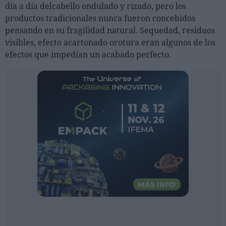
Ferias sectoriales
día a día delcabello ondulado y rizado, pero los
productos tradicionales nunca fueron concebidos
Formaciones destacadas
pensando en su fragilidad natural. Sequedad, residuos
visibles, efecto acartonado orotura eran algunos de los
Opinión
efectos que impedían un acabado perfecto.
Revista
INICIAR SESIÓN
Registrarse
EN